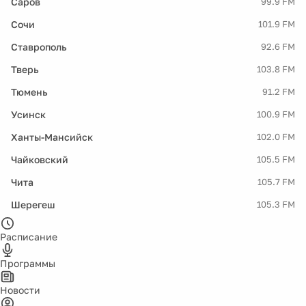
Саров
99.9 FM
Сочи
101.9 FM
Ставрополь
92.6 FM
Тверь
103.8 FM
Тюмень
91.2 FM
Усинск
100.9 FM
Ханты-Мансийск
102.0 FM
Чайковский
105.5 FM
Чита
105.7 FM
Шерегеш
105.3 FM
Расписание
Программы
Новости