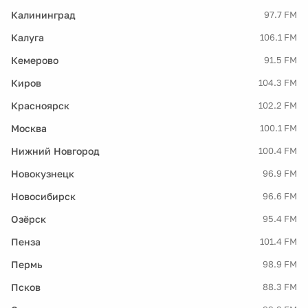
Калининград
97.7 FM
Калуга
106.1 FM
Кемерово
91.5 FM
Киров
104.3 FM
Красноярск
102.2 FM
Москва
100.1 FM
Нижний Новгород
100.4 FM
Новокузнецк
96.9 FM
Новосибирск
96.6 FM
Озёрск
95.4 FM
Пенза
101.4 FM
Пермь
98.9 FM
Псков
88.3 FM