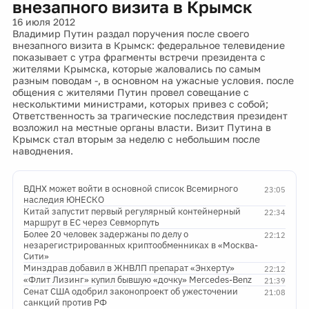
внезапного визита в Крымск
16 июля 2012
Владимир Путин раздал поручения после своего
внезапного визита в Крымск: федеральное телевидение
показывает с утра фрагменты встречи президента с
жителями Крымска, которые жаловались по самым
разным поводам -, в основном на ужасные условия. после
общения с жителями Путин провел совещание с
нескольктими министрами, которых привез с собой;
Ответственность за трагические последствия президент
возложил на местные органы власти. Визит Путина в
Крымск стал вторым за неделю с небольшим после
наводнения.
ВДНХ может войти в основной список Всемирного
23:05
наследия ЮНЕСКО
Китай запустит первый регулярный контейнерный
22:34
маршрут в ЕС через Севморпуть
Более 20 человек задержаны по делу о
22:12
незарегистрированных криптообменниках в «Москва-
Сити»
Минздрав добавил в ЖНВЛП препарат «Энхерту»
22:12
«Флит Лизинг» купил бывшую «дочку» Mercedes-Benz
21:39
Сенат США одобрил законопроект об ужесточении
21:08
санкций против РФ