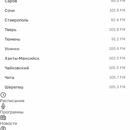
Саров
99.9 FM
Сочи
101.9 FM
Ставрополь
92.6 FM
Тверь
103.8 FM
Тюмень
91.2 FM
Усинск
100.9 FM
Ханты-Мансийск
102.0 FM
Чайковский
105.5 FM
Чита
105.7 FM
Шерегеш
105.3 FM
Расписание
Программы
Новости