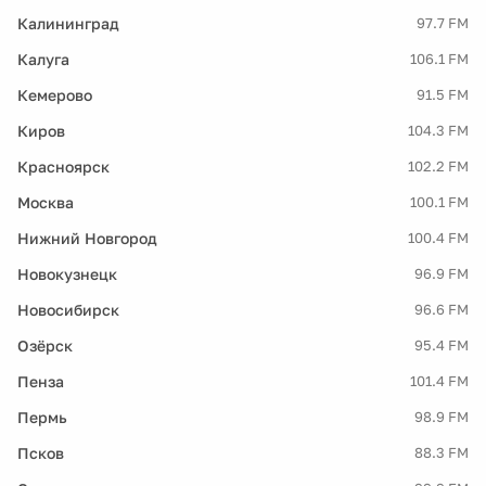
Калининград
97.7 FM
Калуга
106.1 FM
Кемерово
91.5 FM
Киров
104.3 FM
Красноярск
102.2 FM
Москва
100.1 FM
Нижний Новгород
100.4 FM
Новокузнецк
96.9 FM
Новосибирск
96.6 FM
Озёрск
95.4 FM
Пенза
101.4 FM
Пермь
98.9 FM
Псков
88.3 FM