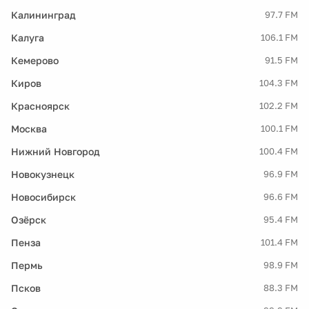
Калининград
97.7 FM
Калуга
106.1 FM
Кемерово
91.5 FM
Киров
104.3 FM
Красноярск
102.2 FM
Москва
100.1 FM
Нижний Новгород
100.4 FM
Новокузнецк
96.9 FM
Новосибирск
96.6 FM
Озёрск
95.4 FM
Пенза
101.4 FM
Пермь
98.9 FM
Псков
88.3 FM