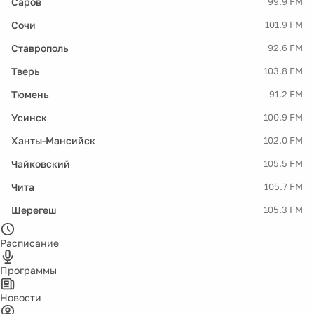
Саров
99.9 FM
Сочи
101.9 FM
Ставрополь
92.6 FM
Тверь
103.8 FM
Тюмень
91.2 FM
Усинск
100.9 FM
Ханты-Мансийск
102.0 FM
Чайковский
105.5 FM
Чита
105.7 FM
Шерегеш
105.3 FM
Расписание
Программы
Новости