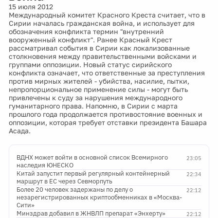
15 июля 2012
Международный комитет Красного Креста считает, что в
Сирии началась гражданская война, и использует для
обозначения конфликта термин "внутренний
вооруженный конфликт". Ранее Красный Крест
рассматривал события в Сирии как локализованные
столкновения между правительственными войсками и
группами оппозиции. Новый статус сирийского
конфликта означает, что ответственные за преступления
против мирных жителей - убийства, насилие, пытки,
непропорциональное применение силы - могут быть
привлечены к суду за нарушения международного
гуманитарного права. Напомню, в Сирии с марта
прошлого года продолжается противостояние военных и
оппозиции, которая требует отставки президента Башара
Асада.
ВДНХ может войти в основной список Всемирного
23:05
наследия ЮНЕСКО
Китай запустит первый регулярный контейнерный
22:34
маршрут в ЕС через Севморпуть
Более 20 человек задержаны по делу о
22:12
незарегистрированных криптообменниках в «Москва-
Сити»
Минздрав добавил в ЖНВЛП препарат «Энхерту»
22:12