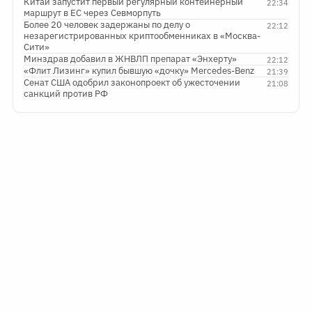
Китай запустит первый регулярный контейнерный
22:34
маршрут в ЕС через Севморпуть
Более 20 человек задержаны по делу о
22:12
незарегистрированных криптообменниках в «Москва-
Сити»
Минздрав добавил в ЖНВЛП препарат «Энхерту»
22:12
«Флит Лизинг» купил бывшую «дочку» Mercedes-Benz
21:39
Сенат США одобрил законопроект об ужесточении
21:08
санкций против РФ