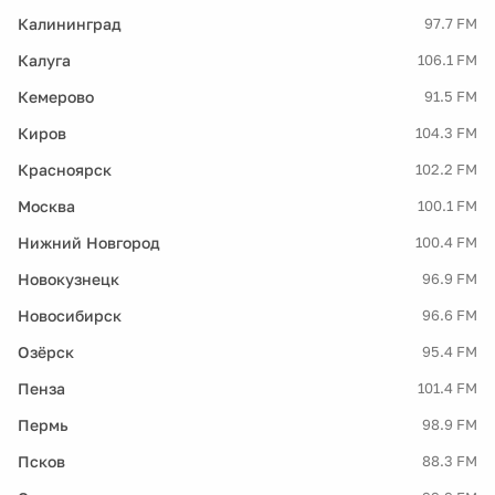
Калининград
97.7 FM
Калуга
106.1 FM
Кемерово
91.5 FM
Киров
104.3 FM
Красноярск
102.2 FM
Москва
100.1 FM
Нижний Новгород
100.4 FM
Новокузнецк
96.9 FM
Новосибирск
96.6 FM
Озёрск
95.4 FM
Пенза
101.4 FM
Пермь
98.9 FM
Псков
88.3 FM