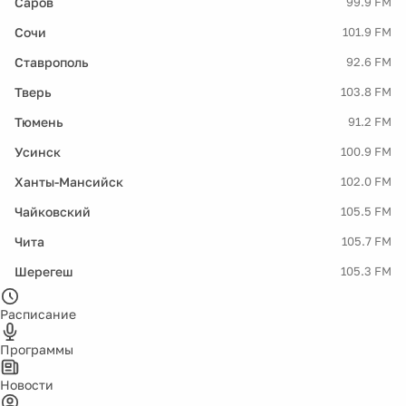
Саров
99.9 FM
Сочи
101.9 FM
Ставрополь
92.6 FM
Тверь
103.8 FM
Тюмень
91.2 FM
Усинск
100.9 FM
Ханты-Мансийск
102.0 FM
Чайковский
105.5 FM
Чита
105.7 FM
Шерегеш
105.3 FM
Расписание
Программы
Новости