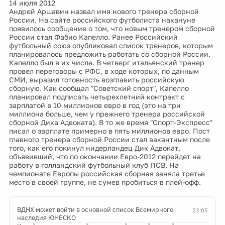
14 июля 2012
Андрей Аршавин назвал имя нового тренера сборной
России. На сайте российского футболиста накануне
появилось сообщение о том, что новым тренером сборной
России стал Фабио Капелло. Ранее Российский
футбольный союз опубликовал список тренеров, которым
планировалось предложить работать со сборной России.
Капелло был в их числе. В четверг итальянский тренер
провел переговоры с РФС, в ходе которых, по данным
СМИ, выразил готовность возглавить российскую
сборную. Как сообщал "Советский спорт", Капелло
планировал подписать четырехлетний контракт с
зарплатой в 10 миллионов евро в год (это на три
миллиона больше, чем у прежнего тренера российской
сборной Дика Адвоката). В то же время "Спорт-Экспресс"
писал о зарплате примерно в пять миллионов евро. Пост
главного тренера сборной России стал вакантным после
того, как его покинул нидерландец Дик Адвокат,
объявивший, что по окончании Евро-2012 перейдет на
работу в голландский футбольный клуб ПСВ. На
чемпионате Европы российская сборная заняла третье
место в своей группе, не сумев пробиться в плей-офф.
ВДНХ может войти в основной список Всемирного
23:05
наследия ЮНЕСКО