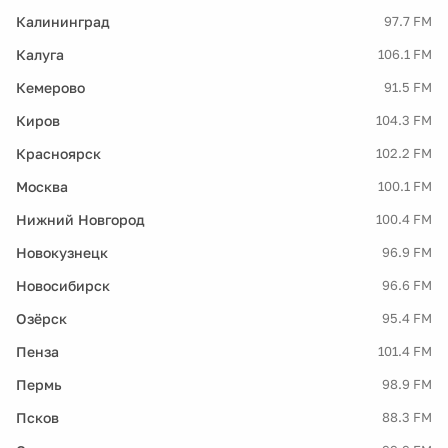
Калининград
97.7 FM
Калуга
106.1 FM
Кемерово
91.5 FM
Киров
104.3 FM
Красноярск
102.2 FM
Москва
100.1 FM
Нижний Новгород
100.4 FM
Новокузнецк
96.9 FM
Новосибирск
96.6 FM
Озёрск
95.4 FM
Пенза
101.4 FM
Пермь
98.9 FM
Псков
88.3 FM