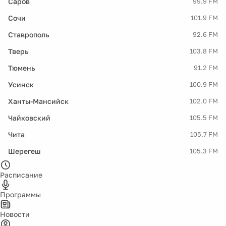
Саров
99.9 FM
Сочи
101.9 FM
Ставрополь
92.6 FM
Тверь
103.8 FM
Тюмень
91.2 FM
Усинск
100.9 FM
Ханты-Мансийск
102.0 FM
Чайковский
105.5 FM
Чита
105.7 FM
Шерегеш
105.3 FM
Расписание
Программы
Новости