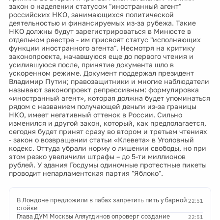
закон о наделении статусом "иностранный агент"
российских НКО, занимающихся политической
деятельностью и финансируемых из-за рубежа. Такие
НКО должны будут зарегистрироваться в Минюсте в
отдельном реестре - им присвоят статус "исполняющих
функции иностранного агента". Несмотря на критику
законопроекта, начавшуюся еще до первого чтения и
усилившуюся после, принятие документа шло в
ускоренном режиме. Документ поддержал президент
Владимир Путин; правозащитники и многие наблюдатели
называют законопроект репрессивным: формулировка
«иностранный агент», которая должна будет упоминаться
рядом с названием получающей деньги из-за границы
НКО, имеет негативный оттенок в России. Сильно
изменился и другой закон, который, как предполагается,
сегодня будет принят сразу во втором и третьем чтениях
- закон о возвращении статьи «Клевета» в Уголовный
кодекс. Оттуда убрали норму о лишении свободы, но при
этом резко увеличили штрафы – до 5-ти миллионов
рублей. У здания Госдумы одиночные протестные пикеты
проводит непарламентская партия "Яблоко".
В Лондоне предложили в пабах запретить пить у барной
22:51
стойки
Глава ДУМ Москвы Аляутдинов опроверг создание
22:51