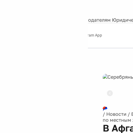
События
Контакты
О нас
Экскурсии
Silver Studio
Рекламодателям
Юридиче
Слушайте
App Store
Google Play
Telegram App
Серебряный
дождь
12+
Реклама
/
Новости
/
по местным 
В Афг