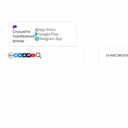
App Store
Слушайте
Google Play
Серебряный
Telegram App
дождь
О НАС
ЭКСК
12+
🍪
Мы используем cookie для улучшения работы сайта.