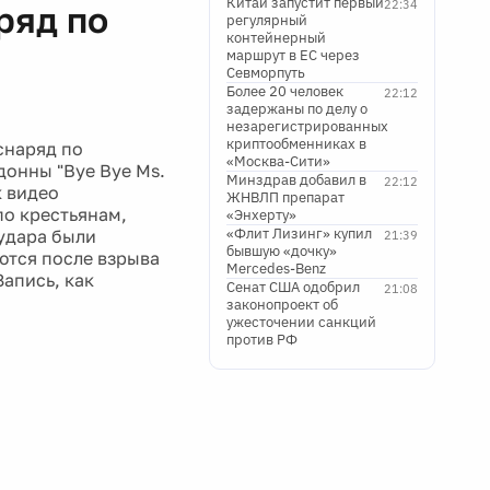
Китай запустит первый
22:34
ряд по
регулярный
контейнерный
ю
маршрут в ЕС через
Севморпуть
Более 20 человек
22:12
задержаны по делу о
незарегистрированных
криптообменниках в
снаряд по
«Москва-Сити»
донны "Bye Bye Ms.
Минздрав добавил в
22:12
к видео
ЖНВЛП препарат
по крестьянам,
«Энхерту»
«Флит Лизинг» купил
 удара были
21:39
бывшую «дочку»
ются после взрыва
Mercedes-Benz
Запись, как
Сенат США одобрил
21:08
законопроект об
ужесточении санкций
против РФ