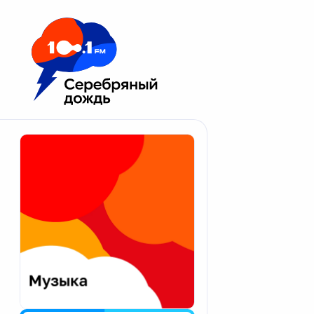
Москва 100.1 FM
Апатиты
Астрахань
Волгоград
Вологда
Екатеринбург
Иваново
Казань
Калининград
Калуга