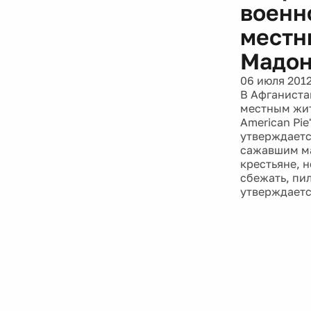
военн
местн
Мадо
06 июля 201
В Афганиста
местным жит
American Pie
утверждается
сажавшим ма
крестьяне, 
сбежать, пил
утверждается