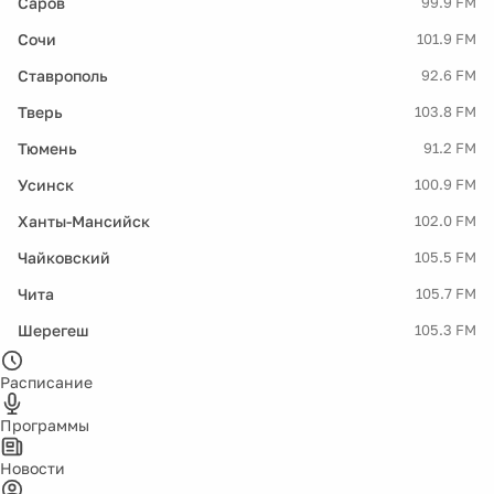
Саров
99.9 FM
Сочи
101.9 FM
Ставрополь
92.6 FM
Тверь
103.8 FM
Тюмень
91.2 FM
Усинск
100.9 FM
Ханты-Мансийск
102.0 FM
Чайковский
105.5 FM
Чита
105.7 FM
Шерегеш
105.3 FM
Расписание
Программы
Новости