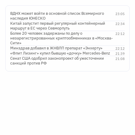
ВДНХ может войти в основной список Всемирного
23:05
наследия ЮНЕСКО
Китай запустит первый регулярный контейнерный
22:34
маршрут в ЕС через Севморпуть
Более 20 человек задержаны по делу о
22:12
незарегистрированных криптообменниках в «Москва-
Сити»
Минздрав добавил в ЖНВЛП препарат «Энхерту»
22:12
«Флит Лизинг» купил бывшую «дочку» Mercedes-Benz
21:39
Сенат США одобрил законопроект об ужесточении
21:08
санкций против РФ