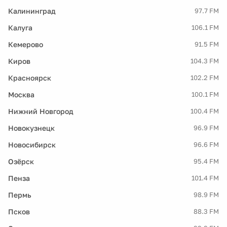
Калининград
97.7 FM
Калуга
106.1 FM
Кемерово
91.5 FM
Киров
104.3 FM
Красноярск
102.2 FM
Москва
100.1 FM
Нижний Новгород
100.4 FM
Новокузнецк
96.9 FM
Новосибирск
96.6 FM
Озёрск
95.4 FM
Пенза
101.4 FM
Пермь
98.9 FM
Псков
88.3 FM