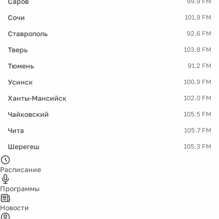
Саров
99.9 FM
Сочи
101.9 FM
Ставрополь
92.6 FM
Тверь
103.8 FM
Тюмень
91.2 FM
Усинск
100.9 FM
Ханты-Мансийск
102.0 FM
Чайковский
105.5 FM
Чита
105.7 FM
Шерегеш
105.3 FM
Расписание
Программы
Новости