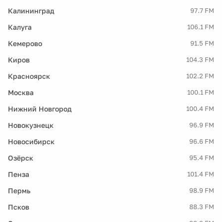
Калининград
97.7 FM
Калуга
106.1 FM
Кемерово
91.5 FM
Киров
104.3 FM
Красноярск
102.2 FM
Москва
100.1 FM
Нижний Новгород
100.4 FM
Новокузнецк
96.9 FM
Новосибирск
96.6 FM
Озёрск
95.4 FM
Пенза
101.4 FM
Пермь
98.9 FM
Псков
88.3 FM