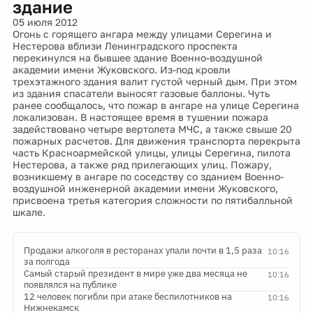
здание
05 июля 2012
Огонь с горящего ангара между улицами Серегина и
Нестерова вблизи Ленинградского проспекта
перекинулся на бывшее здание Военно-воздушной
академии имени Жуковского. Из-под кровли
трехэтажного здания валит густой черный дым. При этом
из здания спасатели выносят газовые баллоны. Чуть
ранее сообщалось, что пожар в ангаре на улице Серегина
локализован. В настоящее время в тушении пожара
задействовано четыре вертолета МЧС, а также свыше 20
пожарных расчетов. Для движения транспорта перекрыта
часть Красноармейской улицы, улицы Серегина, пилота
Нестерова, а также ряд прилегающих улиц. Пожару,
возникшему в ангаре по соседству со зданием Военно-
воздушной инженерной академии имени Жуковского,
присвоена третья категория сложности по пятибалльной
шкале.
Продажи алкоголя в ресторанах упали почти в 1,5 раза
10:16
за полгода
Самый старый президент в мире уже два месяца не
10:16
появлялся на публике
12 человек погибли при атаке беспилотников на
10:16
Нижнекамск