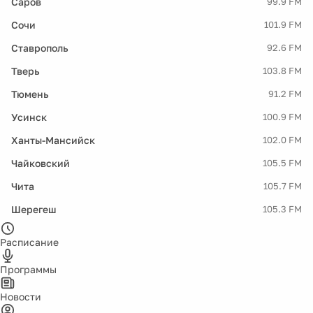
Саров
99.9 FM
Сочи
101.9 FM
Ставрополь
92.6 FM
Тверь
103.8 FM
Тюмень
91.2 FM
Усинск
100.9 FM
Ханты-Мансийск
102.0 FM
Чайковский
105.5 FM
Чита
105.7 FM
Шерегеш
105.3 FM
Расписание
Программы
Новости