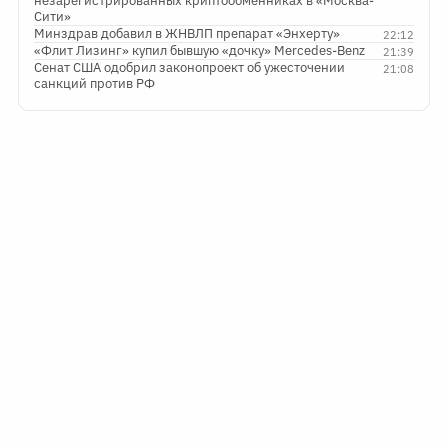
незарегистрированных криптообменниках в «Москва-
Сити»
Минздрав добавил в ЖНВЛП препарат «Энхерту»
22:12
«Флит Лизинг» купил бывшую «дочку» Mercedes-Benz
21:39
Сенат США одобрил законопроект об ужесточении
21:08
санкций против РФ