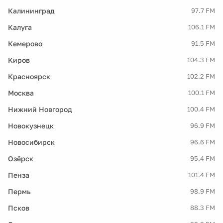
Калининград
97.7 FM
Калуга
106.1 FM
Кемерово
91.5 FM
Киров
104.3 FM
Красноярск
102.2 FM
Москва
100.1 FM
Нижний Новгород
100.4 FM
Новокузнецк
96.9 FM
Новосибирск
96.6 FM
Озёрск
95.4 FM
Пенза
101.4 FM
Пермь
98.9 FM
Псков
88.3 FM