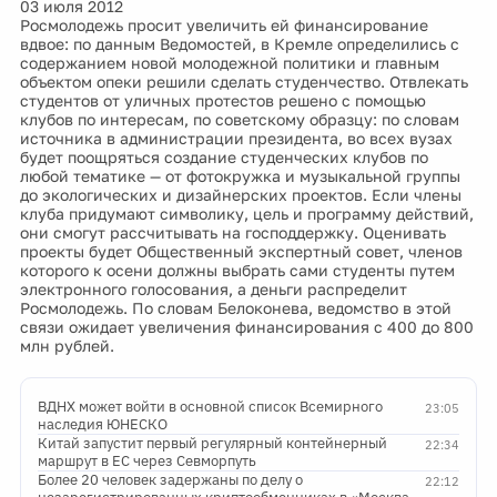
03 июля 2012
Росмолодежь просит увеличить ей финансирование
вдвое: по данным Ведомостей, в Кремле определились с
содержанием новой молодежной политики и главным
объектом опеки решили сделать студенчество. Отвлекать
студентов от уличных протестов решено с помощью
клубов по интересам, по советскому образцу: по словам
источника в администрации президента, во всех вузах
будет поощряться создание студенческих клубов по
любой тематике — от фотокружка и музыкальной группы
до экологических и дизайнерских проектов. Если члены
клуба придумают символику, цель и программу действий,
они смогут рассчитывать на господдержку. Оценивать
проекты будет Общественный экспертный совет, членов
которого к осени должны выбрать сами студенты путем
электронного голосования, а деньги распределит
Росмолодежь. По словам Белоконева, ведомство в этой
связи ожидает увеличения финансирования с 400 до 800
млн рублей.
ВДНХ может войти в основной список Всемирного
23:05
наследия ЮНЕСКО
Китай запустит первый регулярный контейнерный
22:34
маршрут в ЕС через Севморпуть
Более 20 человек задержаны по делу о
22:12