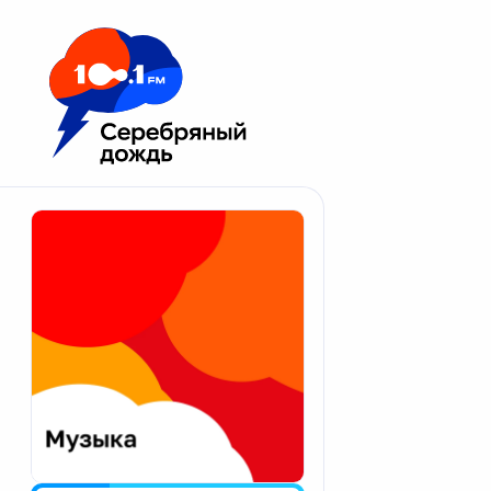
Москва 100.1 FM
Апатиты
Астрахань
Волгоград
Вологда
Екатеринбург
Иваново
Казань
Калининград
Калуга