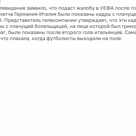
2
левидение заявило, что подаст жалобу в УЕФА после то
матча Германия-Италия были показаны кадры с плачущ
. Представитель телекомпании утверждает, что эти ка
ры с плачущей болельщицей, на лице которой был гри
аг, были показаны после второго гола итальянцев. Сам
 что плакала, когда футболисты выходили на поле.