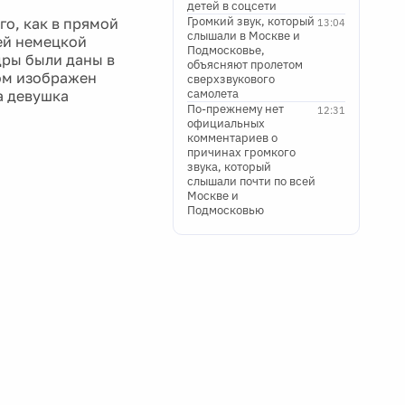
детей в соцсети
Громкий звук, который
го, как в прямой
13:04
слышали в Москве и
ей немецкой
Подмосковье,
дры были даны в
объясняют пролетом
мом изображен
сверхзвукового
самолета
а девушка
По-прежнему нет
12:31
официальных
комментариев о
причинах громкого
звука, который
слышали почти по всей
Москве и
Подмосковью