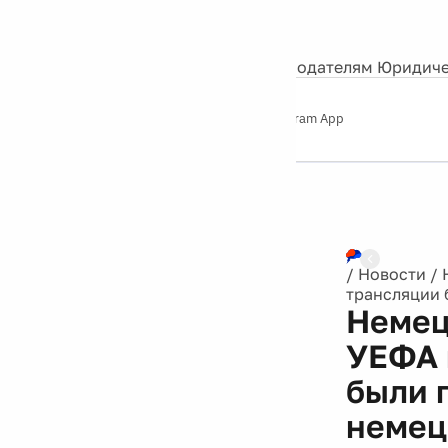
События
Контакты
О нас
Экскурсии
Silver Studio
Рекламодателям
Юридиче
Слушайте
App Store
Google Play
Telegram App
Серебряный
дождь
12+
/
Новости
/
трансляции 
Немец
УЕФА 
были 
немец