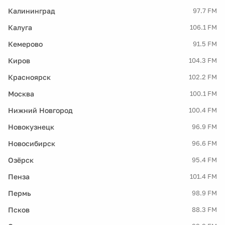
Калининград
97.7 FM
Калуга
106.1 FM
Кемерово
91.5 FM
Киров
104.3 FM
Красноярск
102.2 FM
Москва
100.1 FM
Нижний Новгород
100.4 FM
Новокузнецк
96.9 FM
Новосибирск
96.6 FM
Озёрск
95.4 FM
Пенза
101.4 FM
Пермь
98.9 FM
Псков
88.3 FM