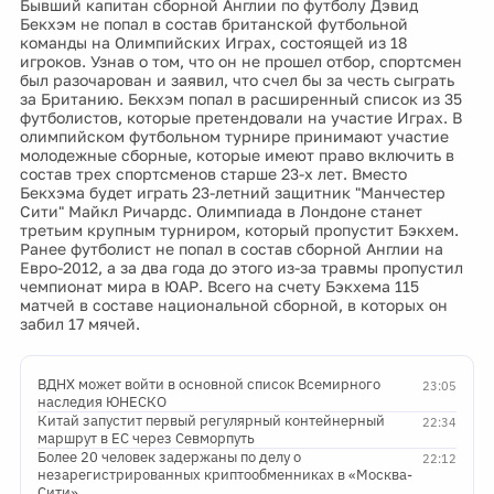
Бывший капитан сборной Англии по футболу Дэвид
Бекхэм не попал в состав британской футбольной
команды на Олимпийских Играх, состоящей из 18
игроков. Узнав о том, что он не прошел отбор, спортсмен
был разочарован и заявил, что счел бы за честь сыграть
за Британию. Бекхэм попал в расширенный список из 35
футболистов, которые претендовали на участие Играх. В
олимпийском футбольном турнире принимают участие
молодежные сборные, которые имеют право включить в
состав трех спортсменов старше 23-х лет. Вместо
Бекхэма будет играть 23-летний защитник "Манчестер
Сити" Майкл Ричардс. Олимпиада в Лондоне станет
третьим крупным турниром, который пропустит Бэкхем.
Ранее футболист не попал в состав сборной Англии на
Евро-2012, а за два года до этого из-за травмы пропустил
чемпионат мира в ЮАР. Всего на счету Бэкхема 115
матчей в составе национальной сборной, в которых он
забил 17 мячей.
ВДНХ может войти в основной список Всемирного
23:05
наследия ЮНЕСКО
Китай запустит первый регулярный контейнерный
22:34
маршрут в ЕС через Севморпуть
Более 20 человек задержаны по делу о
22:12
незарегистрированных криптообменниках в «Москва-
Сити»