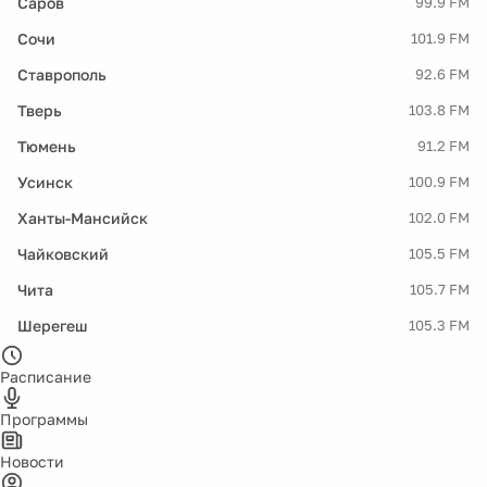
Саров
99.9 FM
Сочи
101.9 FM
Ставрополь
92.6 FM
Тверь
103.8 FM
Тюмень
91.2 FM
Усинск
100.9 FM
Ханты-Мансийск
102.0 FM
Чайковский
105.5 FM
Чита
105.7 FM
Шерегеш
105.3 FM
Расписание
Программы
Новости