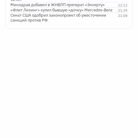
Минздрав добавил в ЖНВЛП препарат «Энхерту»
22:12
«Флит Лизинг» купил бывшую «дочку» Mercedes-Benz
21:39
Сенат США одобрил законопроект об ужесточении
21:08
санкций против РФ