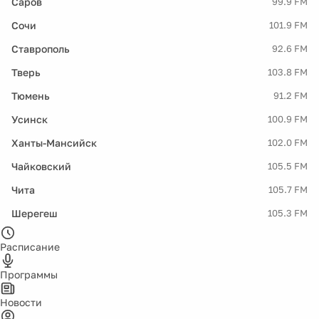
Саров
99.9 FM
Сочи
101.9 FM
Ставрополь
92.6 FM
Тверь
103.8 FM
Тюмень
91.2 FM
Усинск
100.9 FM
Ханты-Мансийск
102.0 FM
Чайковский
105.5 FM
Чита
105.7 FM
Шерегеш
105.3 FM
Расписание
Программы
Новости