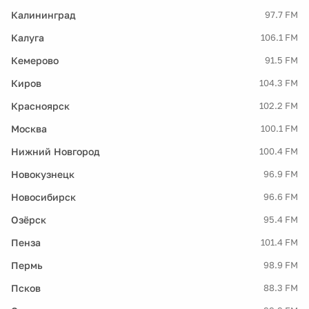
Калининград
97.7 FM
Калуга
106.1 FM
Кемерово
91.5 FM
Киров
104.3 FM
Красноярск
102.2 FM
Москва
100.1 FM
Нижний Новгород
100.4 FM
Новокузнецк
96.9 FM
Новосибирск
96.6 FM
Озёрск
95.4 FM
Пенза
101.4 FM
Пермь
98.9 FM
Псков
88.3 FM