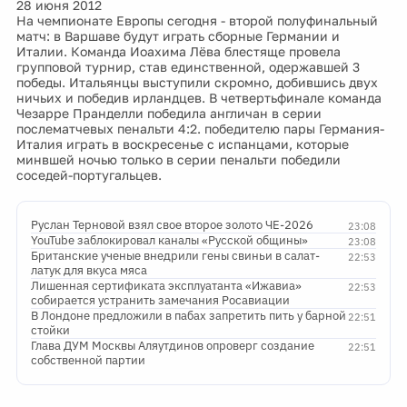
28 июня 2012
На чемпионате Европы сегодня - второй полуфинальный
матч: в Варшаве будут играть сборные Германии и
Италии. Команда Иоахима Лёва блестяще провела
групповой турнир, став единственной, одержавшей 3
победы. Итальянцы выступили скромно, добившись двух
ничьих и победив ирландцев. В четвертьфинале команда
Чезарре Пранделли победила англичан в серии
послематчевых пенальти 4:2. победителю пары Германия-
Италия играть в воскресенье с испанцами, которые
минвшей ночью только в серии пенальти победили
соседей-португальцев.
Руслан Терновой взял свое второе золото ЧЕ-2026
23:08
YouTube заблокировал каналы «Русской общины»
23:08
Британские ученые внедрили гены свиньи в салат-
22:53
латук для вкуса мяса
Лишенная сертификата эксплуатанта «Ижавиа»
22:53
собирается устранить замечания Росавиации
В Лондоне предложили в пабах запретить пить у барной
22:51
стойки
Глава ДУМ Москвы Аляутдинов опроверг создание
22:51
собственной партии