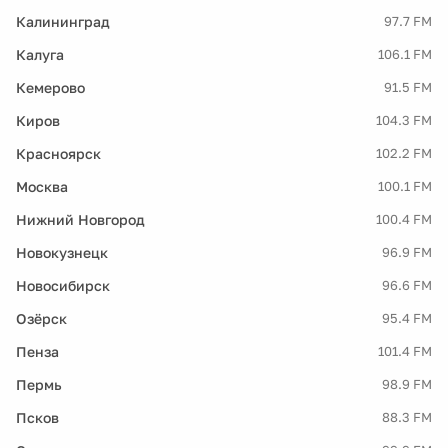
Калининград
97.7 FM
Калуга
106.1 FM
Кемерово
91.5 FM
Киров
104.3 FM
Красноярск
102.2 FM
Москва
100.1 FM
Нижний Новгород
100.4 FM
Новокузнецк
96.9 FM
Новосибирск
96.6 FM
Озёрск
95.4 FM
Пенза
101.4 FM
Пермь
98.9 FM
Псков
88.3 FM