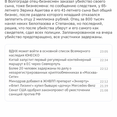
В Волгограде отец-бизнесмен заказал убийство своего
сына, тоже бизнесмена: по сообщению следствия, у 65-
летнего Эврика Ашигова и его 41-летнего сына был общий
бизнес, после раздела которого младший отказался
заплатить отцу 2 миллиона рублей. Отец за 800 тысяч
нанял неких Белоглазова и Степанова, но последний,
решив, что после убийства уберут и его самого как
свидетеля, сдал всех полиции. Запланированное на вчера
убийство предотвращено, все участники задержаны.
ВДНХ может войти в основной список Всемирного
23:05
наследия ЮНЕСКО
Китай запустит первый регулярный контейнерный
22:34
маршрут в ЕС через Севморпуть
Более 20 человек задержаны по делу о
22:12
незарегистрированных криптообменниках в «Москва-
Сити»
Минздрав добавил в ЖНВЛП препарат «Энхерту»
22:12
«Флит Лизинг» купил бывшую «дочку» Mercedes-Benz
21:39
Сенат США одобрил законопроект об ужесточении
21:08
санкций против РФ