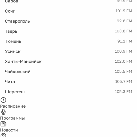
Саров
99.9 FM
Сочи
101.9 FM
Ставрополь
92.6 FM
Тверь
103.8 FM
Тюмень
91.2 FM
Усинск
100.9 FM
Ханты-Мансийск
102.0 FM
Чайковский
105.5 FM
Чита
105.7 FM
Шерегеш
105.3 FM
Расписание
Программы
Новости