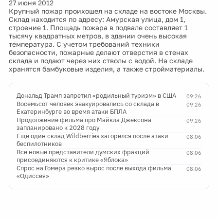
27 июня 2012
Крупный пожар проихошел на складе на востоке Москвы.
Склад находится по адресу: Амурская улица, дом 1,
строение 1. Площадь пожара в подвале составляет 1
тысячу квадратных метров, в здании очень высокая
температура. С учетом требований техники
безопасности, пожарные делают отверстия в стенах
склада и подают через них стволы с водой. На складе
хранятся бамбуковые изделия, а также стройматериалы.
Дональд Трамп запретил «родильный туризм» в США
09:26
Восемьсот человек эвакуировались со склада в
09:26
Екатеринбурге во время атаки БПЛА
Продолжение фильма про Майкла Джексона
09:26
запланировано к 2028 году
Еще один склад Wildberries загорелся после атаки
08:06
беспилотников
Все новые представители думских фракций
08:06
присоединяются к критике «Яблока»
Спрос на Гомера резко вырос после выхода фильма
08:06
«Одиссея»