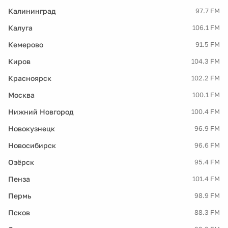
Калининград
97.7 FM
Калуга
106.1 FM
Кемерово
91.5 FM
Киров
104.3 FM
Красноярск
102.2 FM
Москва
100.1 FM
Нижний Новгород
100.4 FM
Новокузнецк
96.9 FM
Новосибирск
96.6 FM
Озёрск
95.4 FM
Пенза
101.4 FM
Пермь
98.9 FM
Псков
88.3 FM