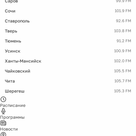
Саров
99.9 FM
Сочи
101.9 FM
Ставрополь
92.6 FM
Тверь
103.8 FM
Тюмень
91.2 FM
Усинск
100.9 FM
Ханты-Мансийск
102.0 FM
Чайковский
105.5 FM
Чита
105.7 FM
Шерегеш
105.3 FM
Расписание
Программы
Новости