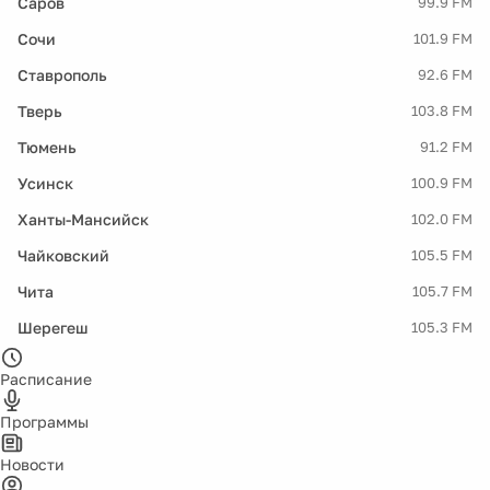
Саров
99.9 FM
Сочи
101.9 FM
Ставрополь
92.6 FM
Тверь
103.8 FM
Тюмень
91.2 FM
Усинск
100.9 FM
Ханты-Мансийск
102.0 FM
Чайковский
105.5 FM
Чита
105.7 FM
Шерегеш
105.3 FM
Расписание
Программы
Новости