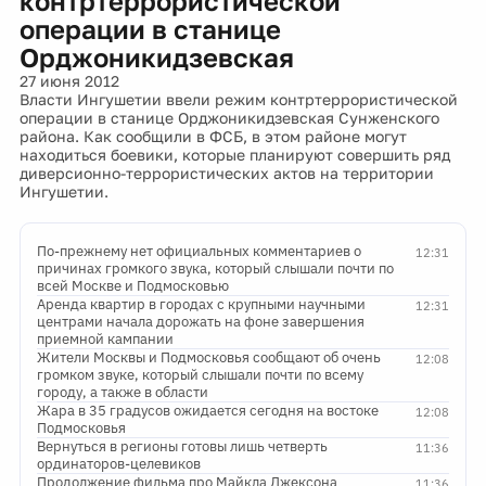
контртеррористической
операции в станице
Орджоникидзевская
27 июня 2012
Власти Ингушетии ввели режим контртеррористической
операции в станице Орджоникидзевская Сунженского
района. Как сообщили в ФСБ, в этом районе могут
находиться боевики, которые планируют совершить ряд
диверсионно-террористических актов на территории
Ингушетии.
По-прежнему нет официальных комментариев о
12:31
причинах громкого звука, который слышали почти по
всей Москве и Подмосковью
Аренда квартир в городах с крупными научными
12:31
центрами начала дорожать на фоне завершения
приемной кампании
Жители Москвы и Подмосковья сообщают об очень
12:08
громком звуке, который слышали почти по всему
городу, а также в области
Жара в 35 градусов ожидается сегодня на востоке
12:08
Подмосковья
Вернуться в регионы готовы лишь четверть
11:36
ординаторов-целевиков
Продолжение фильма про Майкла Джексона
11:36