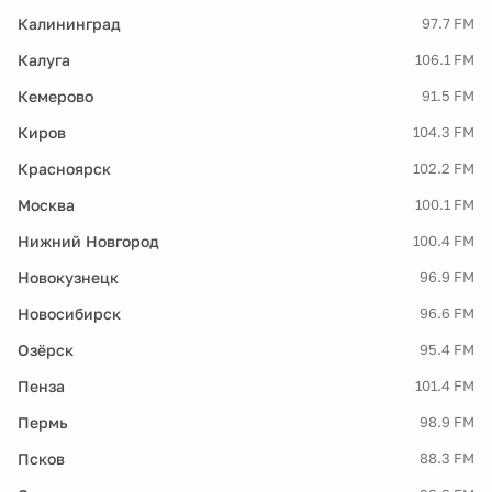
Калининград
97.7 FM
Калуга
106.1 FM
Кемерово
91.5 FM
Киров
104.3 FM
Красноярск
102.2 FM
Москва
100.1 FM
Нижний Новгород
100.4 FM
Новокузнецк
96.9 FM
Новосибирск
96.6 FM
Озёрск
95.4 FM
Пенза
101.4 FM
Пермь
98.9 FM
Псков
88.3 FM