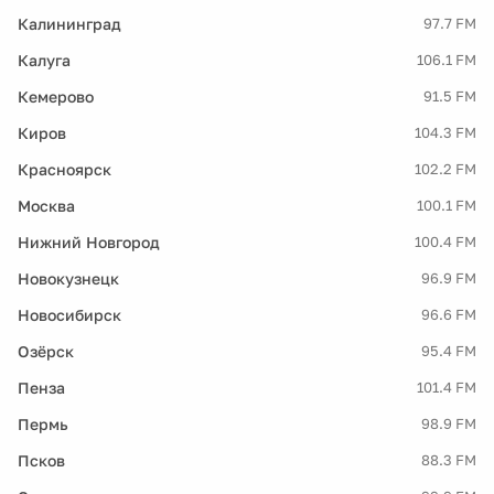
Калининград
97.7 FM
Калуга
106.1 FM
Кемерово
91.5 FM
Киров
104.3 FM
Красноярск
102.2 FM
Москва
100.1 FM
Нижний Новгород
100.4 FM
Новокузнецк
96.9 FM
Новосибирск
96.6 FM
Озёрск
95.4 FM
Пенза
101.4 FM
Пермь
98.9 FM
Псков
88.3 FM