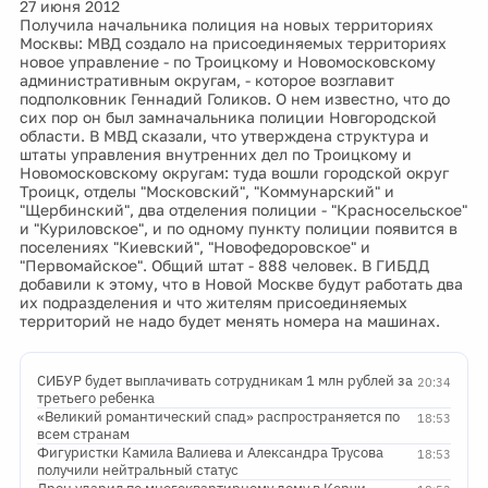
27 июня 2012
Получила начальника полиция на новых территориях
Москвы: МВД создало на присоединяемых территориях
новое управление - по Троицкому и Новомосковскому
административным округам, - которое возглавит
подполковник Геннадий Голиков. О нем известно, что до
сих пор он был замначальника полиции Новгородской
области. В МВД сказали, что утверждена структура и
штаты управления внутренних дел по Троицкому и
Новомосковскому округам: туда вошли городской округ
Троицк, отделы "Московский", "Коммунарский" и
"Щербинский", два отделения полиции - "Красносельское"
и "Куриловское", и по одному пункту полиции появится в
поселениях "Киевский", "Новофедоровское" и
"Первомайское". Общий штат - 888 человек. В ГИБДД
добавили к этому, что в Новой Москве будут работать два
их подразделения и что жителям присоединяемых
территорий не надо будет менять номера на машинах.
СИБУР будет выплачивать сотрудникам 1 млн рублей за
20:34
третьего ребенка
«Великий романтический спад» распространяется по
18:53
всем странам
Фигуристки Камила Валиева и Александра Трусова
18:53
получили нейтральный статус