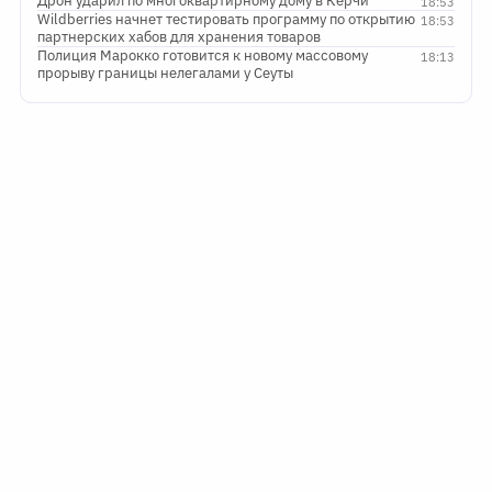
Дрон ударил по многоквартирному дому в Керчи
18:53
Wildberries начнет тестировать программу по открытию
18:53
партнерских хабов для хранения товаров
Полиция Марокко готовится к новому массовому
18:13
прорыву границы нелегалами у Сеуты