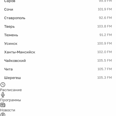
Саров
99.9 FM
Сочи
101.9 FM
Ставрополь
92.6 FM
Тверь
103.8 FM
Тюмень
91.2 FM
Усинск
100.9 FM
Ханты-Мансийск
102.0 FM
Чайковский
105.5 FM
Чита
105.7 FM
Шерегеш
105.3 FM
Расписание
Программы
Новости