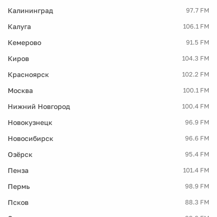
Калининград
97.7 FM
Калуга
106.1 FM
Кемерово
91.5 FM
Киров
104.3 FM
Красноярск
102.2 FM
Москва
100.1 FM
Нижний Новгород
100.4 FM
Новокузнецк
96.9 FM
Новосибирск
96.6 FM
Озёрск
95.4 FM
Пенза
101.4 FM
Пермь
98.9 FM
Псков
88.3 FM