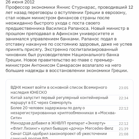
26 июня 2012
Профессор экономики Яннис Стурнарас, проводивший 12
лет назад переговоры о вступлении Греции в еврозону,
стал новым министром финансов страны после
неожиданно быстрого ухода с поста своего
предшественника Василиса Рапаноса. Новый министр в
прошлом преподавал в Афинском университете и
занимался управлением банками. Рапанос подал в
отставку накануне по состоянию здоровья, даже не успев
принять присягу. Экстренно госпитализированный
чиновник был руководителем Национального банка
Греции. Новое правительство во главе с премьер-
министром Антонисом Самарасом возлагало на него
большие надежды в восстановлении экономики Греции.
ВДНХ может войти в основной список Всемирного
23:05
наследия ЮНЕСКО
Китай запустит первый регулярный контейнерный
22:34
маршрут в ЕС через Севморпуть
Более 20 человек задержаны по делу о
22:12
незарегистрированных криптообменниках в «Москва-
Сити»
Минздрав добавил в ЖНВЛП препарат «Энхерту»
22:12
«Флит Лизинг» купил бывшую «дочку» Mercedes-Benz
21:39
Сенат США одобрил законопроект об ужесточении
21:08
санкций против РФ