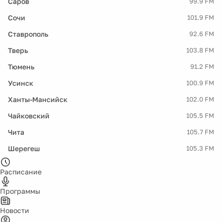
Саров
99.9 FM
Сочи
101.9 FM
Ставрополь
92.6 FM
Тверь
103.8 FM
Тюмень
91.2 FM
Усинск
100.9 FM
Ханты-Мансийск
102.0 FM
Чайковский
105.5 FM
Чита
105.7 FM
Шерегеш
105.3 FM
Расписание
Программы
Новости