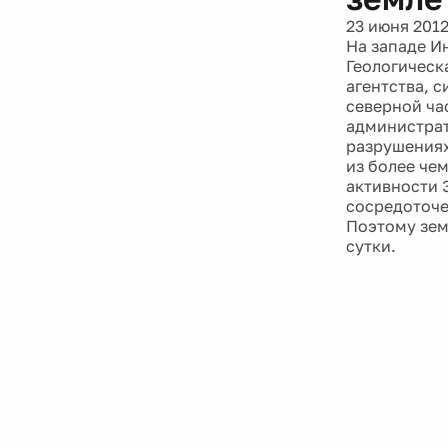
23 июня 201
На западе И
Геологическ
агентства, 
северной час
администрат
разрушениях
из более че
активности 
сосредоточе
Поэтому зем
сутки.