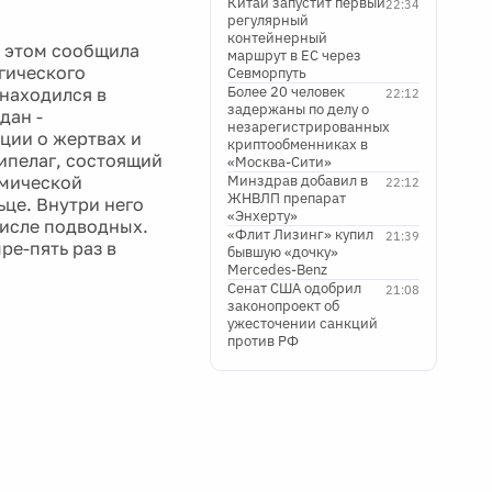
Китай запустит первый
22:34
регулярный
контейнерный
б этом сообщила
маршрут в ЕС через
гического
Севморпуть
Более 20 человек
 находился в
22:12
задержаны по делу о
дан -
незарегистрированных
ции о жертвах и
криптообменниках в
ипелаг, состоящий
«Москва-Сити»
смической
Минздрав добавил в
22:12
ЖНВЛП препарат
ьце. Внутри него
«Энхерту»
числе подводных.
«Флит Лизинг» купил
21:39
ре-пять раз в
бывшую «дочку»
Mercedes-Benz
Сенат США одобрил
21:08
законопроект об
ужесточении санкций
против РФ