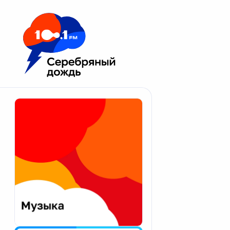
Москва 100.1 FM
Апатиты
Астрахань
Волгоград
Вологда
Екатеринбург
Иваново
Казань
Калининград
Калуга