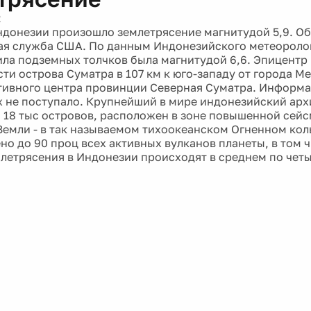
2
ндонезии произошло землетрясение магнитудой 5,9. О
ая служба США. По данным Индонезийского метеороло
сила подземных толчков была магнитудой 6,6. Эпицентр
ти острова Суматра в 107 км к юго-западу от города Ме
ивного центра провинции Северная Суматра. Информа
 не поступало. Крупнейший в мире индонезийский арх
м 18 тыс островов, расположен в зоне повышенной сей
Земли - в так называемом тихоокеанском Огненном кол
но до 90 проц всех активных вулканов планеты, в том 
летрясения в Индонезии происходят в среднем по четы