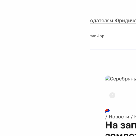
События
Контакты
О нас
Экскурсии
Silver Studio
Рекламодателям
Юридиче
Слушайте
App Store
Google Play
Telegram App
Серебряный
дождь
12+
Реклама
/
Новости
/
На за
земле