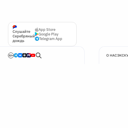
App Store
Слушайте
Google Play
Серебряный
Telegram App
дождь
О НАС
ЭКСК
12+
🍪
Мы используем cookie для улучшения работы сайта.