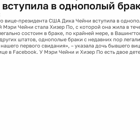
 вступила в однополый бра
2
о вице-президента США Дика Чейни вступила в однопо
 Мэри Чейни стала Хизер По, с которой она жила в теч
легально состоим в браке, по крайней мере, в Вашингто
 других штатов, однополые браки с недавних пор легал
е нашего первого свидания», – указала дочь бывшего ви
це в Facebook. У Мэри Чейни и Хизер По есть двое дет