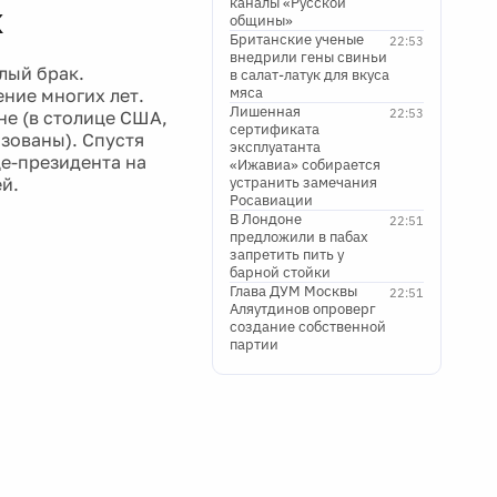
каналы «Русской
к
общины»
Британские ученые
22:53
внедрили гены свиньи
лый брак.
в салат-латук для вкуса
мяса
ение многих лет.
Лишенная
22:53
не (в столице США,
сертификата
изованы). Спустя
эксплуатанта
це-президента на
«Ижавиа» собирается
ей.
устранить замечания
Росавиации
В Лондоне
22:51
предложили в пабах
запретить пить у
барной стойки
Глава ДУМ Москвы
22:51
Аляутдинов опроверг
создание собственной
партии