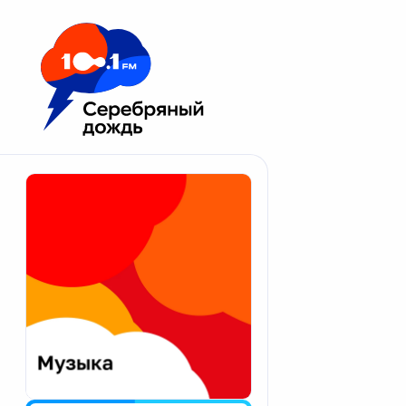
Москва 100.1 FM
Апатиты
Астрахань
Волгоград
Вологда
Екатеринбург
Иваново
Казань
Калининград
Калуга