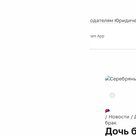
События
Контакты
О нас
Экскурсии
Silver Studio
Рекламодателям
Юридиче
Слушайте
App Store
Google Play
Telegram App
Серебряный
дождь
12+
Реклама
/
Новости
/
брак
Дочь 