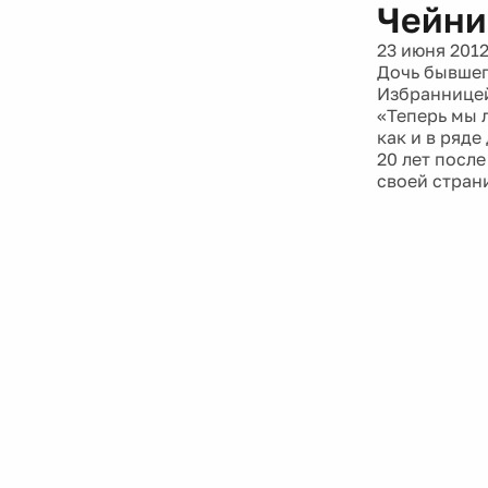
Чейни
23 июня 201
Дочь бывшег
Избранницей
«Теперь мы 
как и в ряде
20 лет посл
своей страни