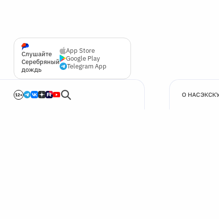
App Store
Слушайте
Google Play
Серебряный
Telegram App
дождь
О НАС
ЭКСК
12+
🍪
Мы используем cookie для улучшения работы сайта.