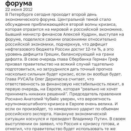
форума
22 июня 2012
В Петербурге сегодня проходит второй день
экономического форума. Центральной темой стало
обсуждение приближающейся второй волны кризиса,
которая отразится на мировой и российской экономике.
Бывший министр финансов Алексей Кудрин, выступая на
форуме, поделился своими опасениями относительно
российской экономики, подчеркнув, что дефицит
нефтегазового бюджета России достиг 12-ти %, а это
уровень дефицита Греции, балансирующей на грани
дефолта. В свою очередь глава Сбербанка Герман Греф
призвал правительство на всякий случай тщательно
подготовиться, но затруднился дать точный прогноз
насколько сильным будет кризис, если он вообще будет.
Глава РУСАЛа Олег Дерипаска считает, что
ответственность за финансовую нестабильность лежит, в
первую очередь, на Европе, которая "реально не хочет
принимать никаких решений". Председатель правления
Роснано Анатолий Чубайс уверен, что вероятность
крупномасштабного кризиса в Европе очень велика. И
если он произойдет, то немедленно ударит по объемам
российского экспорта. Накануне экономической
ситуации коснулся и президент Владимир Путин. В своем
выступлении он заявил, что Россия к кризису готова, и
отметил, что правительство будет использовать те же