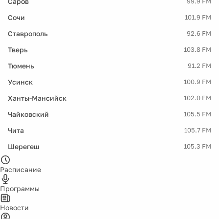
Саров
99.9 FM
Сочи
101.9 FM
Ставрополь
92.6 FM
Тверь
103.8 FM
Тюмень
91.2 FM
Усинск
100.9 FM
Ханты-Мансийск
102.0 FM
Чайковский
105.5 FM
Чита
105.7 FM
Шерегеш
105.3 FM
Расписание
Программы
Новости