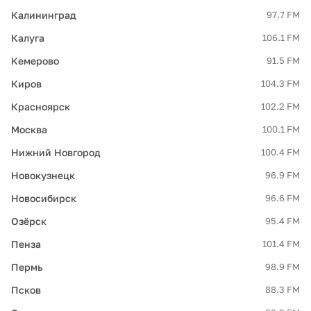
Калининград
97.7 FM
Калуга
106.1 FM
Кемерово
91.5 FM
Киров
104.3 FM
Красноярск
102.2 FM
Москва
100.1 FM
Нижний Новгород
100.4 FM
Новокузнецк
96.9 FM
Новосибирск
96.6 FM
Озёрск
95.4 FM
Пенза
101.4 FM
Пермь
98.9 FM
Псков
88.3 FM