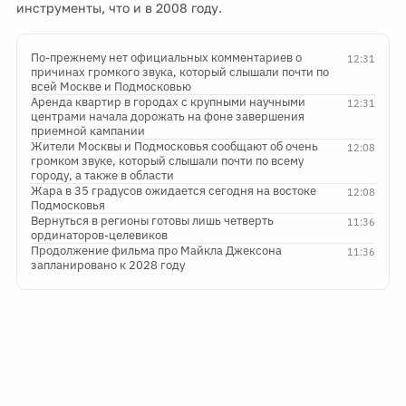
инструменты, что и в 2008 году.
По-прежнему нет официальных комментариев о
12:31
причинах громкого звука, который слышали почти по
всей Москве и Подмосковью
Аренда квартир в городах с крупными научными
12:31
центрами начала дорожать на фоне завершения
приемной кампании
Жители Москвы и Подмосковья сообщают об очень
12:08
громком звуке, который слышали почти по всему
городу, а также в области
Жара в 35 градусов ожидается сегодня на востоке
12:08
Подмосковья
Вернуться в регионы готовы лишь четверть
11:36
ординаторов-целевиков
Продолжение фильма про Майкла Джексона
11:36
запланировано к 2028 году