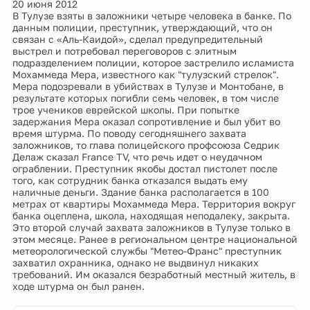
20 июня 2012
В Тулузе взяты в заложники четыре человека в банке. По
данным полиции, преступник, утверждающий, что он
связан с «Аль-Каидой», сделал предупредительный
выстрел и потребовал переговоров с элитным
подразделением полиции, которое застрелило исламиста
Мохаммеда Мера, известного как "тулузский стрелок".
Мера подозревали в убийствах в Тулузе и Монтобане, в
результате которых погибли семь человек, в том числе
трое учеников еврейской школы. При попытке
задержания Мера оказал сопротивление и был убит во
время штурма. По поводу сегодняшнего захвата
заложников, то глава полицейского профсоюза Седрик
Делаж сказал France TV, что речь идет о неудачном
ограблении. Преступник якобы достал пистолет после
того, как сотрудник банка отказался выдать ему
наличные деньги. Здание банка располагается в 100
метрах от квартиры Мохаммеда Мера. Территория вокруг
банка оцеплена, школа, находящая неподалеку, закрыта.
Это второй случай захвата заложников в Тулузе только в
этом месяце. Ранее в региональном центре национальной
метеорологической службы "Метео-Франс" преступник
захватил охранника, однако не выдвинул никаких
требований. Им оказался безработный местный житель, в
ходе штурма он был ранен.