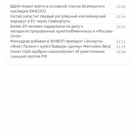
ВДНХ может войти в основной список Всемирного
23:05
наследия ЮНЕСКО
Китай запустит первый регулярный контейнерный
22:34
маршрут в ЕС через Севморпуть
Более 20 человек задержаны по делу о
22:12
незарегистрированных криптообменниках в «Москва-
Сити»
Минздрав добавил в ЖНВЛП препарат «Энхерту»
22:12
«Флит Лизинг» купил бывшую «дочку» Mercedes-Benz
21:39
Сенат США одобрил законопроект об ужесточении
21:08
санкций против РФ