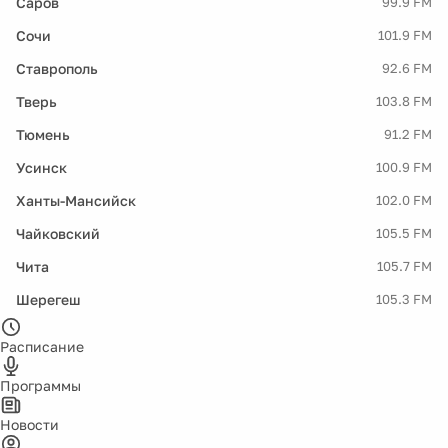
Саров
99.9 FM
Сочи
101.9 FM
Ставрополь
92.6 FM
Тверь
103.8 FM
Тюмень
91.2 FM
Усинск
100.9 FM
Ханты-Мансийск
102.0 FM
Чайковский
105.5 FM
Чита
105.7 FM
Шерегеш
105.3 FM
Расписание
Программы
Новости