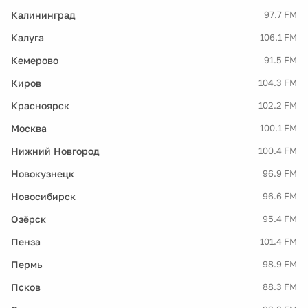
Калининград
97.7 FM
Калуга
106.1 FM
Кемерово
91.5 FM
Киров
104.3 FM
Красноярск
102.2 FM
Москва
100.1 FM
Нижний Новгород
100.4 FM
Новокузнецк
96.9 FM
Новосибирск
96.6 FM
Озёрск
95.4 FM
Пенза
101.4 FM
Пермь
98.9 FM
Псков
88.3 FM