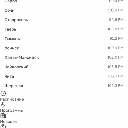
Саров
99.9 FM
Сочи
101.9 FM
Ставрополь
92.6 FM
Тверь
103.8 FM
Тюмень
91.2 FM
Усинск
100.9 FM
Ханты-Мансийск
102.0 FM
Чайковский
105.5 FM
Чита
105.7 FM
Шерегеш
105.3 FM
Расписание
Программы
Новости