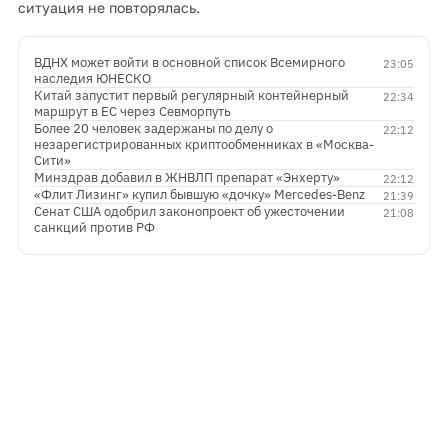
ситуация не повторялась.
ВДНХ может войти в основной список Всемирного
23:05
наследия ЮНЕСКО
Китай запустит первый регулярный контейнерный
22:34
маршрут в ЕС через Севморпуть
Более 20 человек задержаны по делу о
22:12
незарегистрированных криптообменниках в «Москва-
Сити»
Минздрав добавил в ЖНВЛП препарат «Энхерту»
22:12
«Флит Лизинг» купил бывшую «дочку» Mercedes-Benz
21:39
Сенат США одобрил законопроект об ужесточении
21:08
санкций против РФ