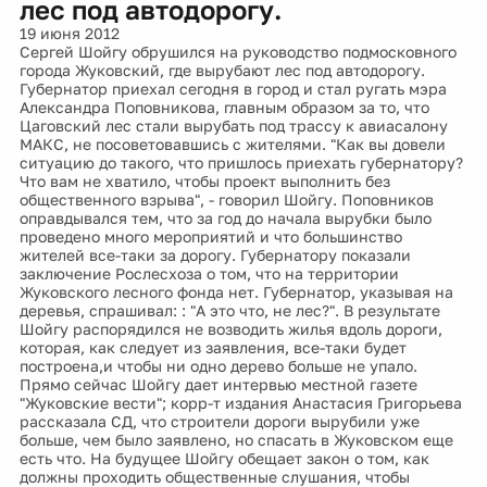
лес под автодорогу.
19 июня 2012
Сергей Шойгу обрушился на руководство подмосковного
города Жуковский, где вырубают лес под автодорогу.
Губернатор приехал сегодня в город и стал ругать мэра
Александра Поповникова, главным образом за то, что
Цаговский лес стали вырубать под трассу к авиасалону
МАКС, не посоветовавшись с жителями. "Как вы довели
ситуацию до такого, что пришлось приехать губернатору?
Что вам не хватило, чтобы проект выполнить без
общественного взрыва", - говорил Шойгу. Поповников
оправдывался тем, что за год до начала вырубки было
проведено много мероприятий и что большинство
жителей все-таки за дорогу. Губернатору показали
заключение Рослесхоза о том, что на территории
Жуковского лесного фонда нет. Губернатор, указывая на
деревья, спрашивал: : "А это что, не лес?". В результате
Шойгу распорядился не возводить жилья вдоль дороги,
которая, как следует из заявления, все-таки будет
построена,и чтобы ни одно дерево больше не упало.
Прямо сейчас Шойгу дает интервью местной газете
"Жуковские вести"; корр-т издания Анастасия Григорьева
рассказала СД, что строители дороги вырубили уже
больше, чем было заявлено, но спасать в Жуковском еще
есть что. На будущее Шойгу обещает закон о том, как
должны проходить общественные слушания, чтобы