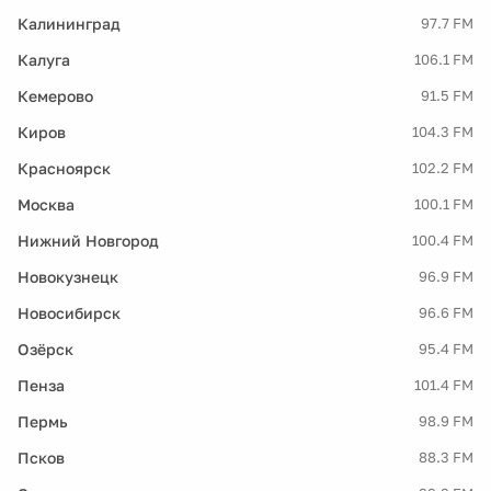
Калининград
97.7 FM
Калуга
106.1 FM
Кемерово
91.5 FM
Киров
104.3 FM
Красноярск
102.2 FM
Москва
100.1 FM
Нижний Новгород
100.4 FM
Новокузнецк
96.9 FM
Новосибирск
96.6 FM
Озёрск
95.4 FM
Пенза
101.4 FM
Пермь
98.9 FM
Псков
88.3 FM