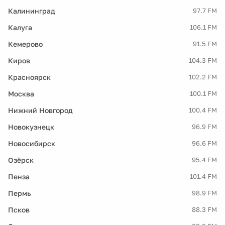
Калининград
97.7 FM
Калуга
106.1 FM
Кемерово
91.5 FM
Киров
104.3 FM
Красноярск
102.2 FM
Москва
100.1 FM
Нижний Новгород
100.4 FM
Новокузнецк
96.9 FM
Новосибирск
96.6 FM
Озёрск
95.4 FM
Пенза
101.4 FM
Пермь
98.9 FM
Псков
88.3 FM