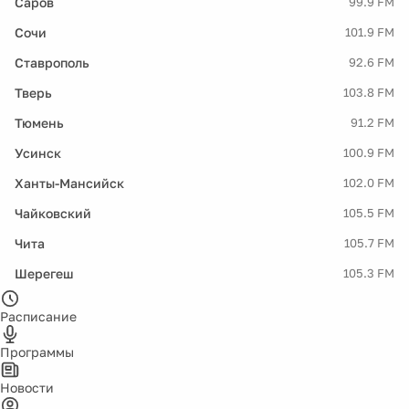
Саров
99.9 FM
Сочи
101.9 FM
Ставрополь
92.6 FM
Тверь
103.8 FM
Тюмень
91.2 FM
Усинск
100.9 FM
Ханты-Мансийск
102.0 FM
Чайковский
105.5 FM
Чита
105.7 FM
Шерегеш
105.3 FM
Расписание
Программы
Новости