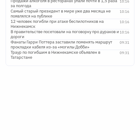
Продажи алкоголя в ресторанах упали почти в 1,5 раза
10:16
за полгода
Самый старый президент в мире уже два месяца не
10:16
появлялся на публике
12 человек погибли при атаке беспилотников на
10:16
Нижнекамск
В правительстве посетовали на поговорку про дураков и
10:16
дороги
Фанаты Гарри Поттера заставили поменять маршрут
09:31
прокладки кабеля из-за «могилы Добби»
Траур по погибшим в Нижнекамске объявлен в
09:31
Татарстане