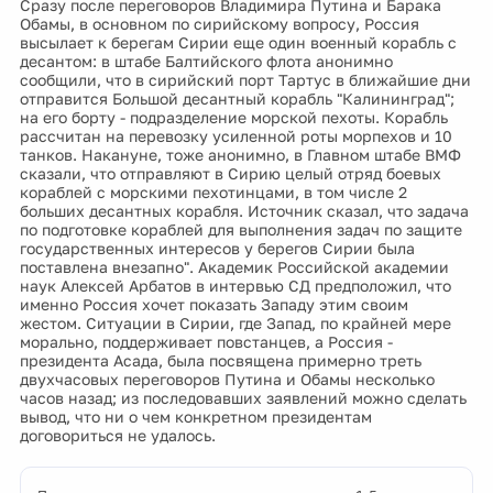
Сразу после переговоров Владимира Путина и Барака
Обамы, в основном по сирийскому вопросу, Россия
высылает к берегам Сирии еще один военный корабль с
десантом: в штабе Балтийского флота анонимно
сообщили, что в сирийский порт Тартус в ближайшие дни
отправится Большой десантный корабль "Калининград";
на его борту - подразделение морской пехоты. Корабль
рассчитан на перевозку усиленной роты морпехов и 10
танков. Накануне, тоже анонимно, в Главном штабе ВМФ
сказали, что отправляют в Сирию целый отряд боевых
кораблей с морскими пехотинцами, в том числе 2
больших десантных корабля. Источник сказал, что задача
по подготовке кораблей для выполнения задач по защите
государственных интересов у берегов Сирии была
поставлена внезапно". Академик Российской академии
наук Алексей Арбатов в интервью СД предположил, что
именно Россия хочет показать Западу этим своим
жестом. Ситуации в Сирии, где Запад, по крайней мере
морально, поддерживает повстанцев, а Россия -
президента Асада, была посвящена примерно треть
двухчасовых переговоров Путина и Обамы несколько
часов назад; из последовавших заявлений можно сделать
вывод, что ни о чем конкретном президентам
договориться не удалось.