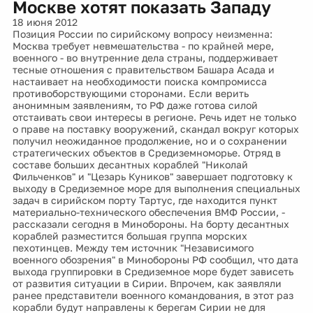
Москве хотят показать Западу
18 июня 2012
Позиция России по сирийскому вопросу неизменна:
Москва требует невмешательства - по крайней мере,
военного - во внутренние дела страны, поддерживает
тесные отношения с правительством Башара Асада и
настаивает на необходимости поиска компромисса
противоборствующими сторонами. Если верить
анонимным заявлениям, то РФ даже готова силой
отстаивать свои интересы в регионе. Речь идет не только
о праве на поставку вооружений, скандал вокруг которых
получил неожиданное продолжение, но и о сохранении
стратегических объектов в Средиземноморье. Отряд в
составе больших десантных кораблей "Николай
Фильченков" и "Цезарь Куников" завершает подготовку к
выходу в Средиземное море для выполнения специальных
задач в сирийском порту Тартус, где находится пункт
материально-технического обеспечения ВМФ России, -
рассказали сегодня в Минобороны. На борту десантных
кораблей разместится большая группа морских
пехотинцев. Между тем источник "Независимого
военного обозрения" в Минобороны РФ сообщил, что дата
выхода группировки в Средиземное море будет зависеть
от развития ситуации в Сирии. Впрочем, как заявляли
ранее представители военного командования, в этот раз
корабли будут направлены к берегам Сирии не для