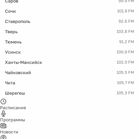
Саров
99.9 FM
Сочи
101.9 FM
Ставрополь
92.6 FM
Тверь
103.8 FM
Тюмень
91.2 FM
Усинск
100.9 FM
Ханты-Мансийск
102.0 FM
Чайковский
105.5 FM
Чита
105.7 FM
Шерегеш
105.3 FM
Расписание
Программы
Новости