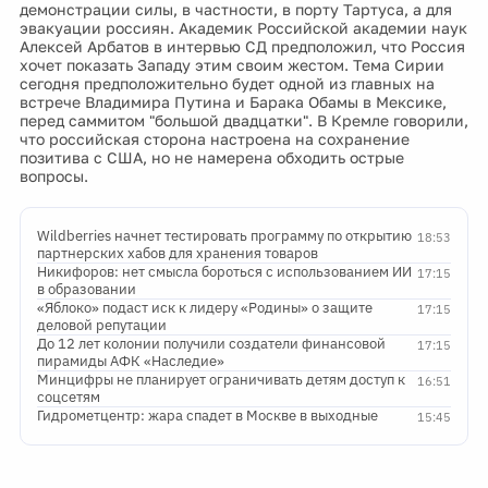
демонстрации силы, в частности, в порту Тартуса, а для
эвакуации россиян. Академик Российской академии наук
Алексей Арбатов в интервью СД предположил, что Россия
хочет показать Западу этим своим жестом. Тема Сирии
сегодня предположительно будет одной из главных на
встрече Владимира Путина и Барака Обамы в Мексике,
перед саммитом "большой двадцатки". В Кремле говорили,
что российская сторона настроена на сохранение
позитива с США, но не намерена обходить острые
вопросы.
Wildberries начнет тестировать программу по открытию
18:53
партнерских хабов для хранения товаров
Никифоров: нет смысла бороться с использованием ИИ
17:15
в образовании
«Яблоко» подаст иск к лидеру «Родины» о защите
17:15
деловой репутации
До 12 лет колонии получили создатели финансовой
17:15
пирамиды АФК «Наследие»
Минцифры не планирует ограничивать детям доступ к
16:51
соцсетям
Гидрометцентр: жара спадет в Москве в выходные
15:45