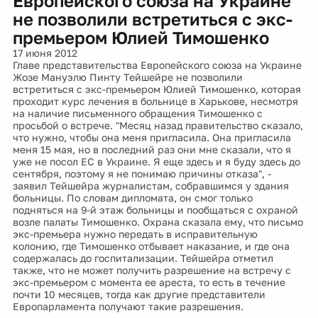
Европейского союза на Украине
не позволили встретиться с экс-
премьером Юлией Тимошенко
17 июня 2012
Главе представительства Европейского союза на Украине
Жозе Мануэлю Пинту Тейшейре не позволили
встретиться с экс-премьером Юлией Тимошенко, которая
проходит курс лечения в больнице в Харькове, несмотря
на наличие письменного обращения Тимошенко с
просьбой о встрече. "Месяц назад правительство сказало,
что нужно, чтобы она меня пригласила. Она пригласила
меня 15 мая, но в последний раз они мне сказали, что я
уже не посол ЕС в Украине. Я еще здесь и я буду здесь до
сентября, поэтому я не понимаю причины отказа", -
заявил Тейшейра журналистам, собравшимся у здания
больницы. По словам дипломата, он смог только
подняться на 9-й этаж больницы и пообщаться с охраной
возле палаты Тимошенко. Охрана сказала ему, что письмо
экс-премьера нужно передать в исправительную
колонию, где Тимошенко отбывает наказание, и где она
содержалась до госпитализации. Тейшейра отметил
также, что не может получить разрешение на встречу с
экс-премьером с момента ее ареста, то есть в течение
почти 10 месяцев, тогда как другие представители
Европарламента получают такие разрешения.