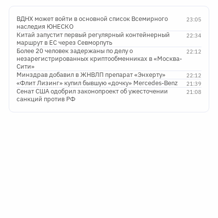
ВДНХ может войти в основной список Всемирного
23:05
наследия ЮНЕСКО
Китай запустит первый регулярный контейнерный
22:34
маршрут в ЕС через Севморпуть
Более 20 человек задержаны по делу о
22:12
незарегистрированных криптообменниках в «Москва-
Сити»
Минздрав добавил в ЖНВЛП препарат «Энхерту»
22:12
«Флит Лизинг» купил бывшую «дочку» Mercedes-Benz
21:39
Сенат США одобрил законопроект об ужесточении
21:08
санкций против РФ