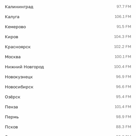
Калининград
97.7 FM
Калуга
106.1 FM
Кемерово
91.5 FM
Киров
104.3 FM
Красноярск
102.2 FM
Москва
100.1 FM
Нижний Новгород
100.4 FM
Новокузнецк
96.9 FM
Новосибирск
96.6 FM
Озёрск
95.4 FM
Пенза
101.4 FM
Пермь
98.9 FM
Псков
88.3 FM