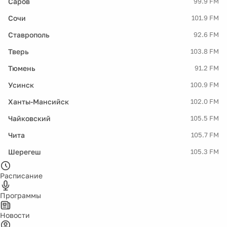
Саров
99.9 FM
Сочи
101.9 FM
Ставрополь
92.6 FM
Тверь
103.8 FM
Тюмень
91.2 FM
Усинск
100.9 FM
Ханты-Мансийск
102.0 FM
Чайковский
105.5 FM
Чита
105.7 FM
Шерегеш
105.3 FM
Расписание
Программы
Новости