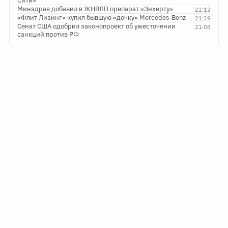
Сити»
Минздрав добавил в ЖНВЛП препарат «Энхерту»
22:12
«Флит Лизинг» купил бывшую «дочку» Mercedes-Benz
21:39
Сенат США одобрил законопроект об ужесточении
21:08
санкций против РФ