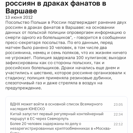
россиян в драках фанатов в
Варшаве
13 июня 2012
Посольство Польши в России подтверждает ранение двух
россиян в драках фанатов в Варшаве: на основании
данных от польской полиции опровергаем информацию о
смерти одного из болельщиков", - говорится в сообщении
пресс-секретаря посольства. По его данным, перед
матчем было ранено 10 человек, в том числе два
россиянина, немец и семь поляков, что их жизням ничего
не угрожает. Полиция задержала 100 хулиганов; выходки
зафиксированы как со стороны польских, так и
российских болельщиков. Драки начались еще днем и
участились к шествию, которое россияне организовали к
стадиону; полиция применяла резиновые дубинки,
слезоточивый газ и даже стреляла в воздух на
предупреждение.
ВДНХ может войти в основной список Всемирного
23:05
наследия ЮНЕСКО
Китай запустит первый регулярный контейнерный
22:34
маршрут в ЕС через Севморпуть
Более 20 человек задержаны по делу о
22:12
незарегистрированных криптообменниках в «Москва-