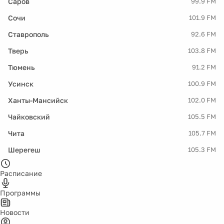
Саров
99.9 FM
Сочи
101.9 FM
Ставрополь
92.6 FM
Тверь
103.8 FM
Тюмень
91.2 FM
Усинск
100.9 FM
Ханты-Мансийск
102.0 FM
Чайковский
105.5 FM
Чита
105.7 FM
Шерегеш
105.3 FM
Расписание
Программы
Новости