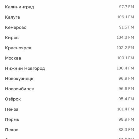
Калининград
97.7 FM
Калуга
106.1 FM
Кемерово
91.5 FM
Киров
104.3 FM
Красноярск
102.2 FM
Москва
100.1 FM
Нижний Новгород
100.4 FM
Новокузнецк
96.9 FM
Новосибирск
96.6 FM
Озёрск
95.4 FM
Пенза
101.4 FM
Пермь
98.9 FM
Псков
88.3 FM