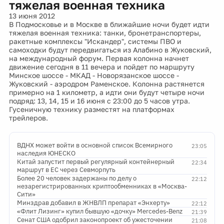
тяжелая военная техника
13 июня 2012
В Подмосковье и в Москве в ближайшие ночи будет идти
тяжелая военная техника: танки, бронетранспортеры,
ракетные комплексы "Искандер", системы ПВО и
самоходки будут передвигаться из Алабино в Жуковский,
на международный форум. Первая колонна начнет
движение сегодня в 11 вечера и пойдет по маршруту
Минское шоссе - МКАД - Новорязанское шоссе -
Жуковский - аэродром Раменское. Колонна растянется
примерно на 1 километр, а идти они будут четыре ночи
подряд: 13, 14, 15 и 16 июня с 23:00 до 5 часов утра.
Гусеничную технику разместят на платформах
трейлеров.
ВДНХ может войти в основной список Всемирного
23:05
наследия ЮНЕСКО
Китай запустит первый регулярный контейнерный
22:34
маршрут в ЕС через Севморпуть
Более 20 человек задержаны по делу о
22:12
незарегистрированных криптообменниках в «Москва-
Сити»
Минздрав добавил в ЖНВЛП препарат «Энхерту»
22:12
«Флит Лизинг» купил бывшую «дочку» Mercedes-Benz
21:39
Сенат США одобрил законопроект об ужесточении
21:08