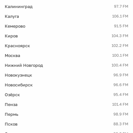
Калининград
97.7 FM
Калуга
106.1 FM
Кемерово
91.5 FM
Киров
104.3 FM
Красноярск
102.2 FM
Москва
100.1 FM
Нижний Новгород
100.4 FM
Новокузнецк
96.9 FM
Новосибирск
96.6 FM
Озёрск
95.4 FM
Пенза
101.4 FM
Пермь
98.9 FM
Псков
88.3 FM