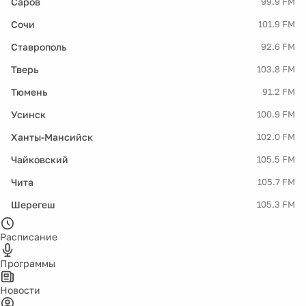
Саров
99.9 FM
Сочи
101.9 FM
Ставрополь
92.6 FM
Тверь
103.8 FM
Тюмень
91.2 FM
Усинск
100.9 FM
Ханты-Мансийск
102.0 FM
Чайковский
105.5 FM
Чита
105.7 FM
Шерегеш
105.3 FM
Расписание
Программы
Новости