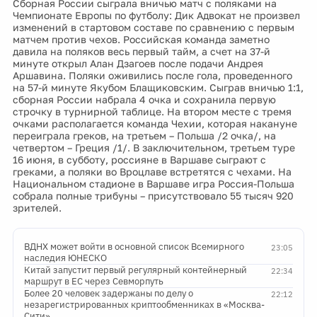
Сборная России сыграла вничью матч с поляками на
Чемпионате Европы по футболу: Дик Адвокат не произвел
изменений в стартовом составе по сравнению с первым
матчем против чехов. Российская команда заметно
давила на поляков весь первый тайм, а счет на 37-й
минуте открыл Алан Дзагоев после подачи Андрея
Аршавина. Поляки оживились после гола, проведенного
на 57-й минуте Якубом Блащиковским. Сыграв вничью 1:1,
сборная России набрала 4 очка и сохранила первую
строчку в турнирной таблице. На втором месте с тремя
очками располагается команда Чехии, которая накануне
переиграла греков, на третьем – Польша /2 очка/, на
четвертом – Греция /1/. В заключительном, третьем туре
16 июня, в субботу, россияне в Варшаве сыграют с
греками, а поляки во Вроцлаве встретятся с чехами. На
Национальном стадионе в Варшаве игра Россия-Польша
собрала полные трибуны – присутствовало 55 тысяч 920
зрителей.
ВДНХ может войти в основной список Всемирного
23:05
наследия ЮНЕСКО
Китай запустит первый регулярный контейнерный
22:34
маршрут в ЕС через Севморпуть
Более 20 человек задержаны по делу о
22:12
незарегистрированных криптообменниках в «Москва-
Сити»