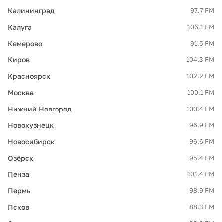
Калининград
97.7 FM
Калуга
106.1 FM
Кемерово
91.5 FM
Киров
104.3 FM
Красноярск
102.2 FM
Москва
100.1 FM
Нижний Новгород
100.4 FM
Новокузнецк
96.9 FM
Новосибирск
96.6 FM
Озёрск
95.4 FM
Пенза
101.4 FM
Пермь
98.9 FM
Псков
88.3 FM