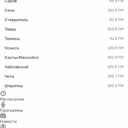
Саров
99.9 FM
Сочи
101.9 FM
Ставрополь
92.6 FM
Тверь
103.8 FM
Тюмень
91.2 FM
Усинск
100.9 FM
Ханты-Мансийск
102.0 FM
Чайковский
105.5 FM
Чита
105.7 FM
Шерегеш
105.3 FM
Расписание
Программы
Новости