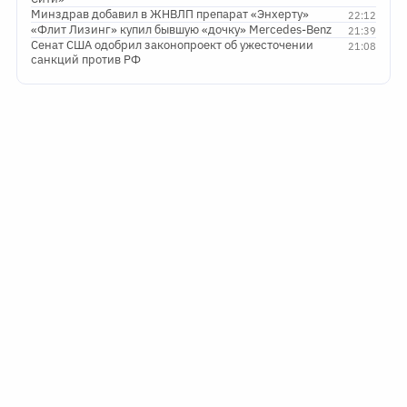
Минздрав добавил в ЖНВЛП препарат «Энхерту»
22:12
«Флит Лизинг» купил бывшую «дочку» Mercedes-Benz
21:39
Сенат США одобрил законопроект об ужесточении
21:08
санкций против РФ