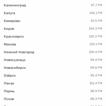
Калининград
97.7 FM
Калуга
106.1 FM
Кемерово
91.5 FM
Киров
104.3 FM
Красноярск
102.2 FM
Москва
100.1 FM
Нижний Новгород
100.4 FM
Новокузнецк
96.9 FM
Новосибирск
96.6 FM
Озёрск
95.4 FM
Пенза
101.4 FM
Пермь
98.9 FM
Псков
88.3 FM