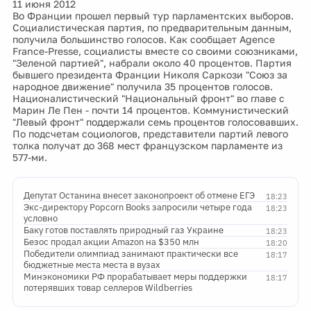
11 июня 2012
Во Франции прошел первый тур парламентских выборов.
Социалистическая партия, по предварительным данным,
получила большинство голосов. Как сообщает Agence
France-Presse, социалисты вместе со своими союзниками,
"Зеленой партией", набрали около 40 процентов. Партия
бывшего президента Франции Николя Саркози "Союз за
народное движение" получила 35 процентов голосов.
Националистический "Национальный фронт" во главе с
Марин Ле Пен - почти 14 процентов. Коммунистический
"Левый фронт" поддержали семь процентов голосовавших.
По подсчетам социологов, представители партий левого
толка получат до 368 мест французском парламенте из
577-ми.
Депутат Останина внесет законопроект об отмене ЕГЭ
18:23
Экс-директору Popcorn Books запросили четыре года
18:23
условно
Баку готов поставлять природный газ Украине
18:23
Безос продал акции Amazon на $350 млн
18:20
Победители олимпиад занимают практически все
18:17
бюджетные места места в вузах
Минэкономики РФ прорабатывает меры поддержки
18:17
потерявших товар селлеров Wildberries