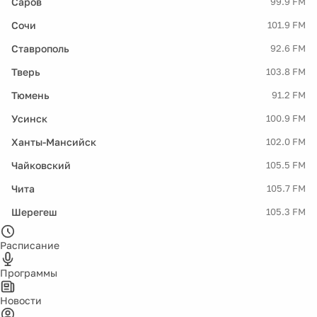
Саров
99.9 FM
Сочи
101.9 FM
Ставрополь
92.6 FM
Тверь
103.8 FM
Тюмень
91.2 FM
Усинск
100.9 FM
Ханты-Мансийск
102.0 FM
Чайковский
105.5 FM
Чита
105.7 FM
Шерегеш
105.3 FM
Расписание
Программы
Новости