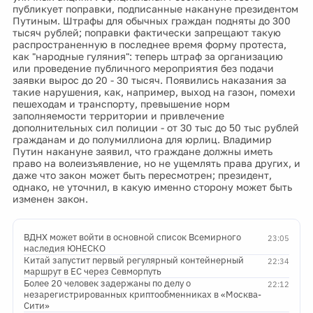
публикует поправки, подписанные накануне президентом
Путиным. Штрафы для обычных граждан подняты до 300
тысяч рублей; поправки фактически запрещают такую
распространенную в последнее время форму протеста,
как "народные гуляния": теперь штраф за организацию
или проведение публичного мероприятия без подачи
заявки вырос до 20 - 30 тысяч. Появились наказания за
такие нарушения, как, например, выход на газон, помехи
пешеходам и транспорту, превышение норм
заполняемости территории и привлечение
дополнительных сил полиции - от 30 тыс до 50 тыс рублей
гражданам и до полумиллиона для юрлиц. Владимир
Путин накануне заявил, что граждане должны иметь
право на волеизъявление, но не ущемлять права других, и
даже что закон может быть пересмотрен; президент,
однако, не уточнил, в какую именно сторону может быть
изменен закон.
ВДНХ может войти в основной список Всемирного
23:05
наследия ЮНЕСКО
Китай запустит первый регулярный контейнерный
22:34
маршрут в ЕС через Севморпуть
Более 20 человек задержаны по делу о
22:12
незарегистрированных криптообменниках в «Москва-
Сити»