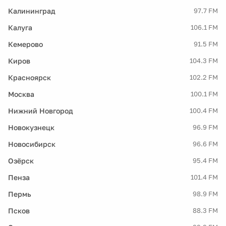
Калининград
97.7 FM
Калуга
106.1 FM
Кемерово
91.5 FM
Киров
104.3 FM
Красноярск
102.2 FM
Москва
100.1 FM
Нижний Новгород
100.4 FM
Новокузнецк
96.9 FM
Новосибирск
96.6 FM
Озёрск
95.4 FM
Пенза
101.4 FM
Пермь
98.9 FM
Псков
88.3 FM