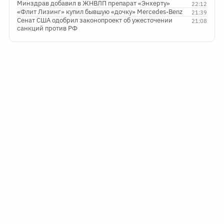
Минздрав добавил в ЖНВЛП препарат «Энхерту»
22:12
«Флит Лизинг» купил бывшую «дочку» Mercedes-Benz
21:39
Сенат США одобрил законопроект об ужесточении
21:08
санкций против РФ