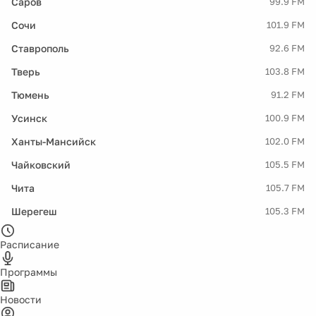
Саров
99.9 FM
Сочи
101.9 FM
Ставрополь
92.6 FM
Тверь
103.8 FM
Тюмень
91.2 FM
Усинск
100.9 FM
Ханты-Мансийск
102.0 FM
Чайковский
105.5 FM
Чита
105.7 FM
Шерегеш
105.3 FM
Расписание
Программы
Новости