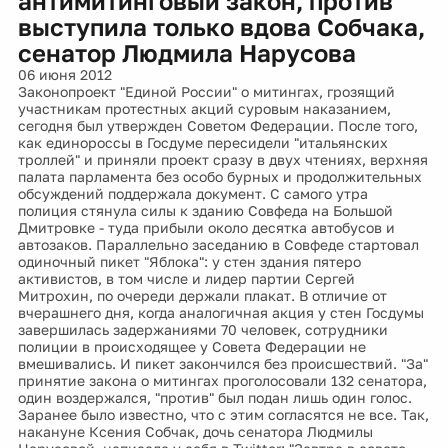
антимитинговый закон, против
выступила только вдова Собчака,
сенатор Людмила Нарусова
06 июня 2012
Законопроект "Единой России" о митингах, грозящий
участникам протестных акций суровым наказанием,
сегодня был утвержден Советом Федерации. После того,
как единороссы в Госдуме пересидели "итальянских
троллей" и приняли проект сразу в двух чтениях, верхняя
палата парламента без особо бурных и продолжительных
обсуждений поддержала документ. С самого утра
полиция стянула силы к зданию Совфеда на Большой
Дмитровке - туда прибыли около десятка автобусов и
автозаков. Параллельно заседанию в Совфеде стартовал
одиночный пикет "Яблока": у стен здания пятеро
активистов, в том числе и лидер партии Сергей
Митрохин, по очереди держали плакат. В отличие от
вчерашнего дня, когда аналогичная акция у стен Госдумы
завершилась задержаниями 70 человек, сотрудники
полиции в происходящее у Совета Федерации не
вмешивались. И пикет закончился без происшествий. "За"
принятие закона о митингах проголосовали 132 сенатора,
один воздержался, "против" был подан лишь один голос.
Заранее было известно, что с этим согласятся не все. Так,
накануне Ксения Собчак, дочь сенатора Людмилы