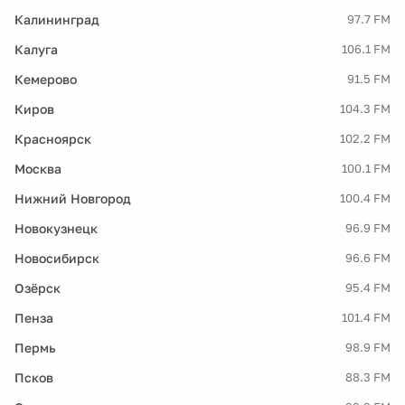
Калининград
97.7 FM
Калуга
106.1 FM
Кемерово
91.5 FM
Киров
104.3 FM
Красноярск
102.2 FM
Москва
100.1 FM
Нижний Новгород
100.4 FM
Новокузнецк
96.9 FM
Новосибирск
96.6 FM
Озёрск
95.4 FM
Пенза
101.4 FM
Пермь
98.9 FM
Псков
88.3 FM