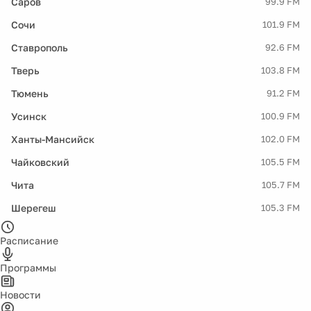
Саров
99.9 FM
Сочи
101.9 FM
Ставрополь
92.6 FM
Тверь
103.8 FM
Тюмень
91.2 FM
Усинск
100.9 FM
Ханты-Мансийск
102.0 FM
Чайковский
105.5 FM
Чита
105.7 FM
Шерегеш
105.3 FM
Расписание
Программы
Новости