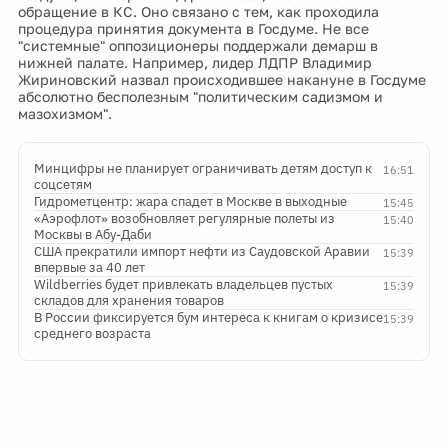
обращение в КС. Оно связано с тем, как проходила
процедура принятия документа в Госдуме. Не все
"системные" оппозиционеры поддержали демарш в
нижней палате. Например, лидер ЛДПР Владимир
Жириновский назвал происходившее накануне в Госдуме
абсолютно бесполезным "политическим садизмом и
мазохизмом".
Минцифры не планирует ограничивать детям доступ к
16:51
соцсетям
Гидрометцентр: жара спадет в Москве в выходные
15:45
«Аэрофлот» возобновляет регулярные полеты из
15:40
Москвы в Абу-Даби
США прекратили импорт нефти из Саудовской Аравии
15:39
впервые за 40 лет
Wildberries будет привлекать владельцев пустых
15:39
складов для хранения товаров
В России фиксируется бум интереса к книгам о кризисе
15:39
среднего возраста