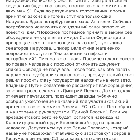
Нарусовой, написала у себя в Twitter: "Завтра в совете
федерации будет два голоса против закона о митингах -
двух мам :)". Судя по результатам голосования, против
принятия закона в итоге выступила только одна
Нарусова. Вдова петербургского мэра Анатолия Собчака
потребовала исключить скандальный законопроект из
повестки дня. "Подобное поспешное принятие закона без
обсуждения не укрепляет имидж Совета Федерации и
превращает его в штамповщика законов", - устыдила
сенаторов Нарусова. Спикер Валентина Матвиенко
попросила выступать "без излишнего пафоса и
оскорблений". Письма же от главы Президентского совета
по правам человека с просьбой отклонить документ
спикер Совфеда не получала. После того, как обе палаты
парламента одобрили законопроект, президентский совет
решил просить главу государства наложить на него вето.
Владимир Путин обязательно рассмотрит все обращения,
заверил пресс-секретарь Дмитрий Песков. До этого, как
отмечает newsru.com, президент дважды публично
одобрил ужесточение наказаний для участников акций
протеста: после саммита Россия - ЕС в Санкт-Петербурге
и на встрече с руководством "Единой России". Если же
президентского вето не будет, остается надежда на
Конституционный суд и Европейский суд по правам
человека. Депутат-коммунист Вадим Соловьев, который
накануне поддержал "итальянскую забастовку" эсеров в
Госдуме, в интервью СД рассказал, что они готовят