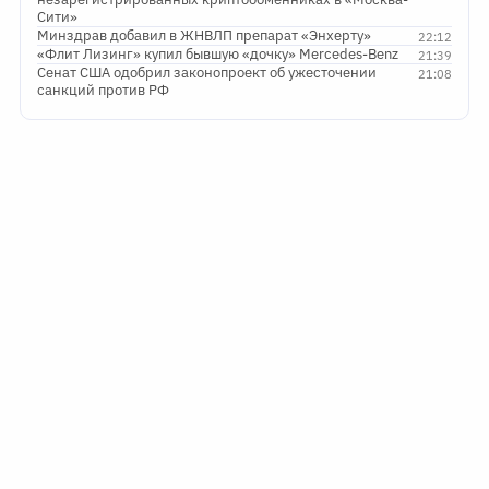
Сити»
Минздрав добавил в ЖНВЛП препарат «Энхерту»
22:12
«Флит Лизинг» купил бывшую «дочку» Mercedes-Benz
21:39
Сенат США одобрил законопроект об ужесточении
21:08
санкций против РФ