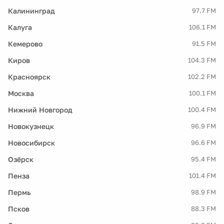
Калининград
97.7 FM
Калуга
106.1 FM
Кемерово
91.5 FM
Киров
104.3 FM
Красноярск
102.2 FM
Москва
100.1 FM
Нижний Новгород
100.4 FM
Новокузнецк
96.9 FM
Новосибирск
96.6 FM
Озёрск
95.4 FM
Пенза
101.4 FM
Пермь
98.9 FM
Псков
88.3 FM