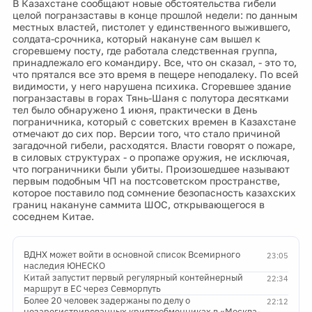
В Казахстане сообщают новые обстоятельства гибели
целой погранзаставы в конце прошлой недели: по данным
местных властей, пистолет у единственного выжившего,
солдата-срочника, который накануне сам вышел к
сгоревшему посту, где работала следственная группа,
принадлежало его командиру. Все, что он сказал, - это то,
что прятался все это время в пещере неподалеку. По всей
видимости, у него нарушена психика. Сгоревшее здание
погранзаставы в горах Тянь-Шаня с полутора десятками
тел было обнаружено 1 июня, практически в День
пограничника, который с советских времен в Казахстане
отмечают до сих пор. Версии того, что стало причиной
загадочной гибели, расходятся. Власти говорят о пожаре,
в силовых структурах - о пропаже оружия, не исключая,
что пограничники были убиты. Произошедшее называют
первым подобным ЧП на постсоветском пространстве,
которое поставило под сомнение безопасность казахских
границ накануне саммита ШОС, открывающегося в
соседнем Китае.
ВДНХ может войти в основной список Всемирного
23:05
наследия ЮНЕСКО
Китай запустит первый регулярный контейнерный
22:34
маршрут в ЕС через Севморпуть
Более 20 человек задержаны по делу о
22:12
незарегистрированных криптообменниках в «Москва-