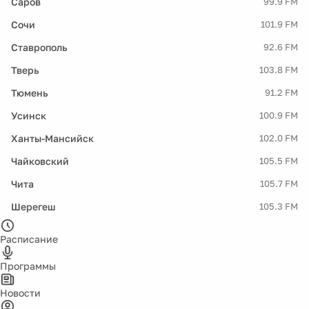
Саров
99.9 FM
Сочи
101.9 FM
Ставрополь
92.6 FM
Тверь
103.8 FM
Тюмень
91.2 FM
Усинск
100.9 FM
Ханты-Мансийск
102.0 FM
Чайковский
105.5 FM
Чита
105.7 FM
Шерегеш
105.3 FM
Расписание
Программы
Новости