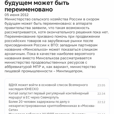
будущем может быть
переименовано
05 июня 2012
Министерство сельского хозяйства России в скором
будущем может быть переименовано: в аппарате
правительства заявили, что такая возможность
рассматривается, хотя окончательного решения пока нет.
Переименование призвано помочь при продвижении
российских товаров на зарубежные рынки после
присоединения России к ВТО: западным партнерам
название «Минсельхоз» может показаться слишком
архаичным. Пока в качестве наиболее вероятного
названия вместо Минсельхоза рассматривается
министерство продовольственных ресурсов с
аббревиатурой МПР и, как вариант, министерство
пищевой промышленности – Минпищепром.
ВДНХ может войти в основной список Всемирного
23:05
наследия ЮНЕСКО
Китай запустит первый регулярный контейнерный
22:34
маршрут в ЕС через Севморпуть
Более 20 человек задержаны по делу о
22:12
незарегистрированных криптообменниках в «Москва-
Сити»