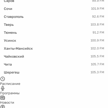
Саров
99.9 FM
Сочи
101.9 FM
Ставрополь
92.6 FM
Тверь
103.8 FM
Тюмень
91.2 FM
Усинск
100.9 FM
Ханты-Мансийск
102.0 FM
Чайковский
105.5 FM
Чита
105.7 FM
Шерегеш
105.3 FM
Расписание
Программы
Новости