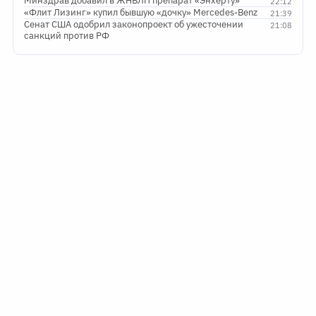
Минздрав добавил в ЖНВЛП препарат «Энхерту»
22:12
«Флит Лизинг» купил бывшую «дочку» Mercedes-Benz
21:39
Сенат США одобрил законопроект об ужесточении
21:08
санкций против РФ