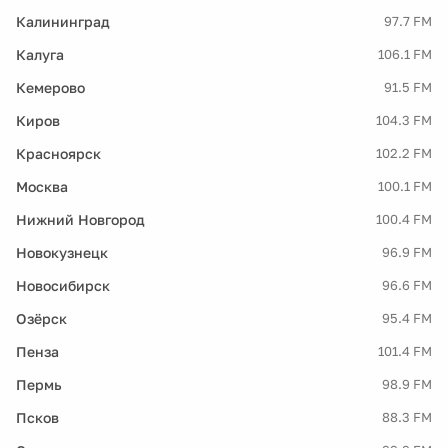
Калининград
97.7 FM
Калуга
106.1 FM
Кемерово
91.5 FM
Киров
104.3 FM
Красноярск
102.2 FM
Москва
100.1 FM
Нижний Новгород
100.4 FM
Новокузнецк
96.9 FM
Новосибирск
96.6 FM
Озёрск
95.4 FM
Пенза
101.4 FM
Пермь
98.9 FM
Псков
88.3 FM