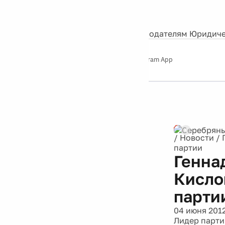
События
Контакты
О нас
Экскурсии
Silver Studio
Рекламодателям
Юридиче
Слушайте
App Store
Google Play
Telegram App
Серебряный
дождь
12+
Реклама
/
Новости
/
партии
Генна
Кислов
парти
04 июня 201
Лидер парти