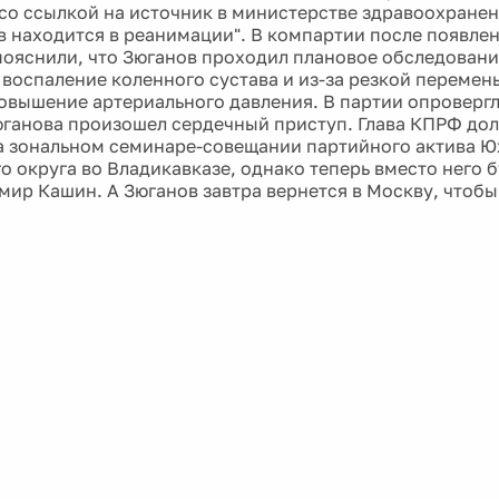
со ссылкой на источник в министерстве здравоохранен
 находится в реанимации". В компартии после появлен
ояснили, что Зюганов проходил плановое обследование
воспаление коленного сустава и из-за резкой перемен
овышение артериального давления. В партии опроверг
Зюганова произошел сердечный приступ. Глава КПРФ до
а зональном семинаре-совещании партийного актива 
о округа во Владикавказе, однако теперь вместо него 
ир Кашин. А Зюганов завтра вернется в Москву, чтоб