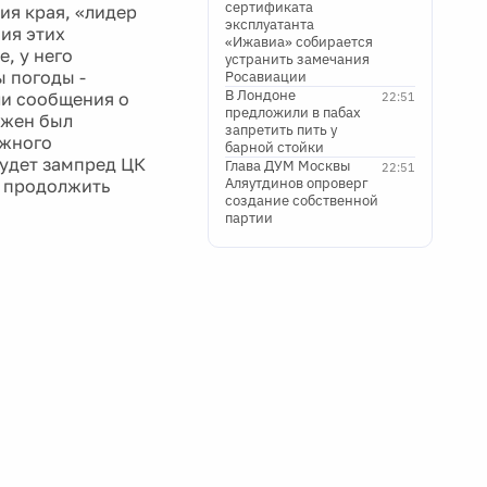
сертификата
ия края, «лидер
эксплуатанта
ия этих
«Ижавиа» собирается
, у него
устранить замечания
ы погоды -
Росавиации
В Лондоне
ли сообщения о
22:51
предложили в пабах
лжен был
запретить пить у
Южного
барной стойки
будет зампред ЦК
Глава ДУМ Москвы
22:51
Аляутдинов опроверг
ы продолжить
создание собственной
партии