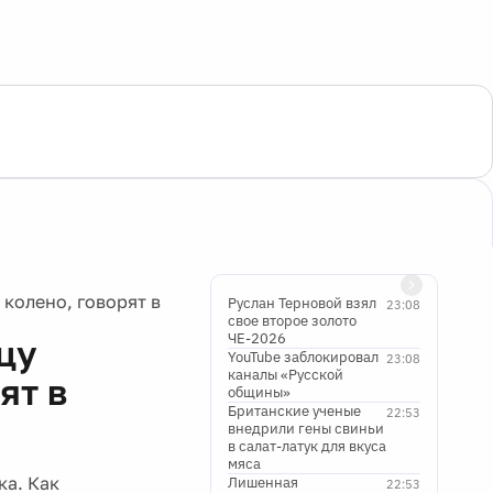
 колено, говорят в
Руслан Терновой взял
23:08
свое второе золото
ЧЕ-2026
цу
YouTube заблокировал
23:08
каналы «Русской
ят в
общины»
Британские ученые
22:53
внедрили гены свиньи
в салат-латук для вкуса
мяса
ка. Как
Лишенная
22:53