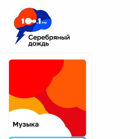
Москва 100.1 FM
Апатиты
Астрахань
Волгоград
Вологда
Екатеринбург
Иваново
Казань
Калининград
Калуга