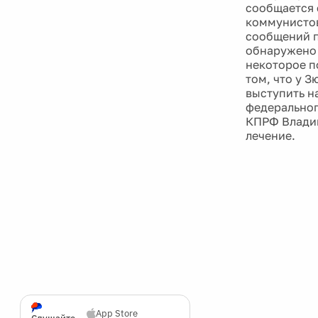
сообщается 
коммунистов
сообщений п
обнаружено 
некоторое п
том, что у 
выступить н
федеральног
КПРФ Владим
лечение.
App Store