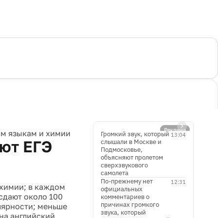
Реклама
м языкам и химии
Громкий звук, который
13:04
ют ЕГЭ
слышали в Москве и
Подмосковье,
объясняют пролетом
сверхзвукового
самолета
По-прежнему нет
12:31
химии; в каждом
официальных
сдают около 100
комментариев о
причинах громкого
улярности; меньше
звука, который
на английский