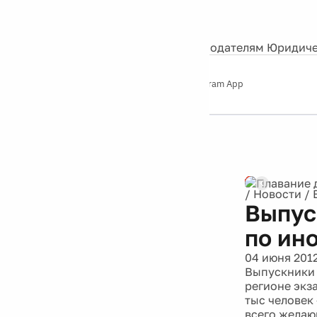
События
Контакты
О нас
Экскурсии
Silver Studio
Рекламодателям
Юридиче
Слушайте
App Store
Google Play
Telegram App
Серебряный
дождь
12+
/
Новости
/
Выпус
по ин
04 июня 201
Выпускники 
регионе экз
тыс человек
всего желаю