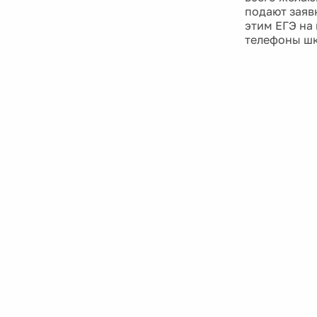
подают заяв
этим ЕГЭ на
телефоны шк