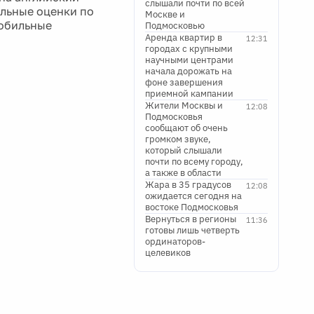
слышали почти по всей
ельные оценки по
Москве и
мобильные
Подмосковью
Аренда квартир в
12:31
городах с крупными
научными центрами
начала дорожать на
фоне завершения
приемной кампании
Жители Москвы и
12:08
Подмосковья
сообщают об очень
громком звуке,
который слышали
почти по всему городу,
а также в области
Жара в 35 градусов
12:08
ожидается сегодня на
востоке Подмосковья
Вернуться в регионы
11:36
готовы лишь четверть
ординаторов-
целевиков