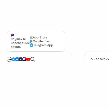
App Store
Слушайте
Google Play
Серебряный
Telegram App
дождь
О НАС
ЭКСК
12+