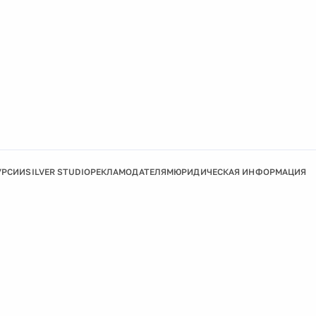
УРСИИ
SILVER STUDIO
РЕКЛАМОДАТЕЛЯМ
ЮРИДИЧЕСКАЯ ИНФОРМАЦИЯ