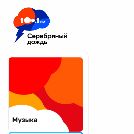
Москва 100.1 FM
Апатиты
Астрахань
Волгоград
Вологда
Екатеринбург
Иваново
Казань
Калининград
Калуга