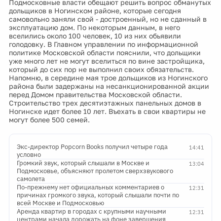
Подмосковные власти обещают решить вопрос обманутых
дольщиков в Ногинском районе, которые сегодня
самовольно заняли свой - достроенный, но не сданный в
эксплуатацию дом. По некоторым данным, в него
вселились около 100 человек, 10 из них обьявили
голодовку. В Главном управлении по информационной
политике Московской области пояснили, что дольщики
уже много лет не могут вселиться по вине застройщика,
который до сих пор не выполнил своих обязательств.
Напомню, в середине мая трое дольщиков из Ногинского
района были задержаны на несанкционированной акции
перед Домом правительства Московской области.
Строительство трех десятиэтажных панельных домов в
Ногинске идет более 10 лет. Въехать в свои квартиры не
могут более 500 семей.
Экс-директор Popcorn Books получил четыре года
14:41
условно
Громкий звук, который слышали в Москве и
13:04
Подмосковье, объясняют пролетом сверхзвукового
самолета
По-прежнему нет официальных комментариев о
12:31
причинах громкого звука, который слышали почти по
всей Москве и Подмосковью
Аренда квартир в городах с крупными научными
12:31
центрами начала дорожать на фоне завершения