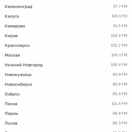
Калининград
97.7 FM
Калуга
106.1 FM
Кемерово
91.5 FM
Киров
104.3 FM
Красноярск
102.2 FM
Москва
100.1 FM
Нижний Новгород
100.4 FM
Новокузнецк
96.9 FM
Новосибирск
96.6 FM
Озёрск
95.4 FM
Пенза
101.4 FM
Пермь
98.9 FM
Псков
88.3 FM