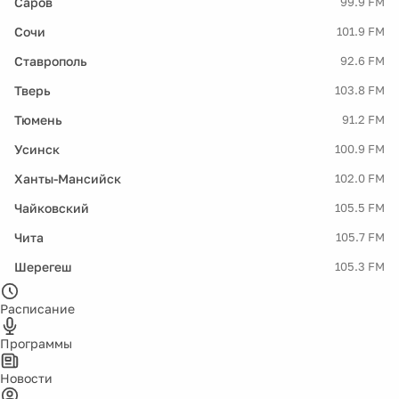
Саров
99.9 FM
Сочи
101.9 FM
Ставрополь
92.6 FM
Тверь
103.8 FM
Тюмень
91.2 FM
Усинск
100.9 FM
Ханты-Мансийск
102.0 FM
Чайковский
105.5 FM
Чита
105.7 FM
Шерегеш
105.3 FM
Расписание
Программы
Новости