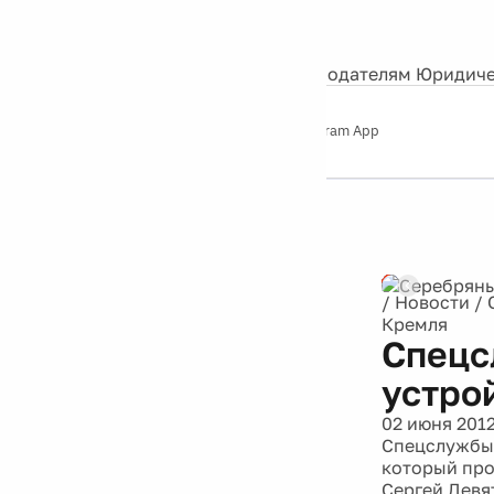
События
Контакты
О нас
Экскурсии
Silver Studio
Рекламодателям
Юридиче
Слушайте
App Store
Google Play
Telegram App
Серебряный
дождь
12+
Реклама
/
Новости
/
Кремля
Спецс
устро
02 июня 201
Спецслужбы 
который про
Сергей Девя