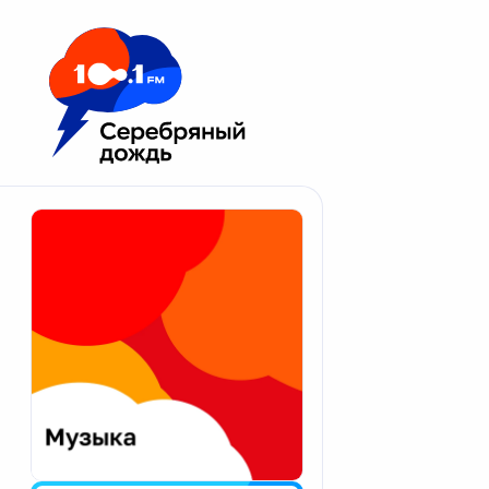
Москва 100.1 FM
Апатиты
Астрахань
Волгоград
Вологда
Екатеринбург
Иваново
Казань
Калининград
Калуга