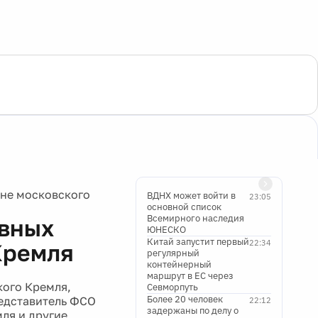
не московского
ВДНХ может войти в
23:05
основной список
Всемирного наследия
ывных
ЮНЕСКО
Китай запустит первый
22:34
Кремля
регулярный
контейнерный
маршрут в ЕС через
кого Кремля,
Севморпуть
Более 20 человек
едставитель ФСО
22:12
задержаны по делу о
ля и другие