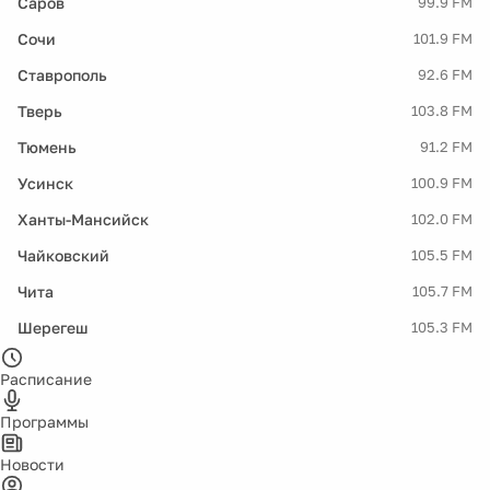
Саров
99.9 FM
Сочи
101.9 FM
Ставрополь
92.6 FM
Тверь
103.8 FM
Тюмень
91.2 FM
Усинск
100.9 FM
Ханты-Мансийск
102.0 FM
Чайковский
105.5 FM
Чита
105.7 FM
Шерегеш
105.3 FM
Расписание
Программы
Новости