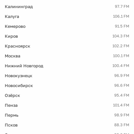
Калининград
97.7 FM
Калуга
106.1 FM
Кемерово
91.5 FM
Киров
104.3 FM
Красноярск
102.2 FM
Москва
100.1 FM
Нижний Новгород
100.4 FM
Новокузнецк
96.9 FM
Новосибирск
96.6 FM
Озёрск
95.4 FM
Пенза
101.4 FM
Пермь
98.9 FM
Псков
88.3 FM