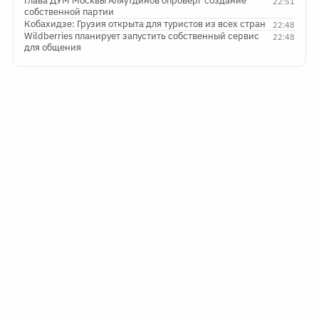
Глава ДУМ Москвы Аляутдинов опроверг создание
22:51
собственной партии
Кобахидзе: Грузия открыта для туристов из всех стран
22:48
Wildberries планирует запустить собственный сервис
22:48
для общения