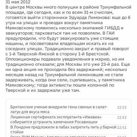
31 мая 2012
В центре Москвы много полиуции в районе Триумфальной
площади, где сегодня, как и по всем 31-м счислам,
готовятся выйти сторонники Эдуарда Лимонова: еще до 6
утра на улицах и проездах вокруг памятника
Маяковскому появились несколько экипажей ГИБДД и
эвакуаторов; парковаться там не позволяли. В ГАИ
предупредили, что будут эвакуировать уже стоящие
машины, и посоветовали владельцам искать их на
соседних улицах. Традиционно закрыт и правый поворот
с 1-й Тверской-Ямской в сторону 1-й Брестской.
Оппозиционеры подавали уведомления в мэрию, но им
традиционно отказали; для Москвы это уже 23-й раз. Еще
ни одна акция не проходила без задержаний; несколько
месяцев назад на Триумфальной лимоновцев не стали
задерживать, когда они сели, сцепившись, у памятника
Маяковскому; тогда активисты пошли колонной по
Тверской и их задержали уже там.
Британские ученые внедрили гены свиньи в салат-
22:53
латук для вкуса мяса
Лишенная сертификата эксплуатанта «Ижавиа»
22:53
собирается устранить замечания Росавиации
В Лондоне предложили в пабах запретить пить у барной
22:51
стойки