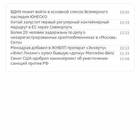
ВДНХ может войти в основной список Всемирного
23:05
наследия ЮНЕСКО
Китай запустит первый регулярный контейнерный
22:34
маршрут в ЕС через Севморпуть
Более 20 человек задержаны по делу о
22:12
незарегистрированных криптообменниках в «Москва-
Сити»
Минздрав добавил в ЖНВЛП препарат «Энхерту»
22:12
«Флит Лизинг» купил бывшую «дочку» Mercedes-Benz
21:39
Сенат США одобрил законопроект об ужесточении
21:08
санкций против РФ