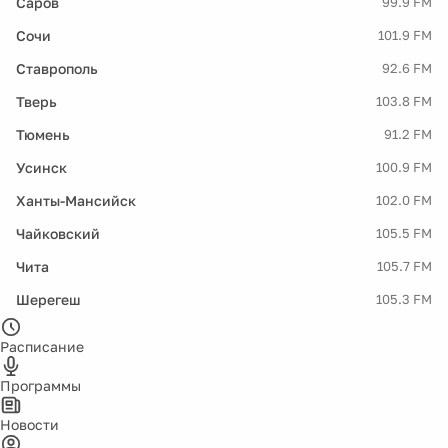
Саров
99.9 FM
Сочи
101.9 FM
Ставрополь
92.6 FM
Тверь
103.8 FM
Тюмень
91.2 FM
Усинск
100.9 FM
Ханты-Мансийск
102.0 FM
Чайковский
105.5 FM
Чита
105.7 FM
Шерегеш
105.3 FM
Расписание
Программы
Новости