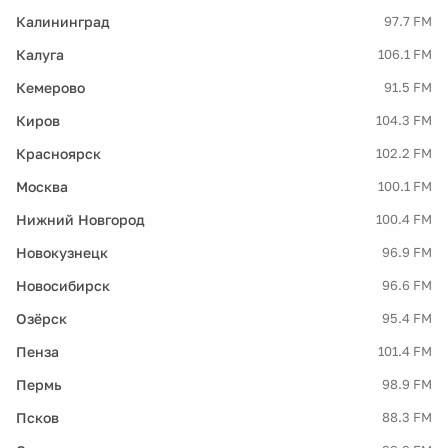
Калининград
97.7 FM
Калуга
106.1 FM
Кемерово
91.5 FM
Киров
104.3 FM
Красноярск
102.2 FM
Москва
100.1 FM
Нижний Новгород
100.4 FM
Новокузнецк
96.9 FM
Новосибирск
96.6 FM
Озёрск
95.4 FM
Пенза
101.4 FM
Пермь
98.9 FM
Псков
88.3 FM