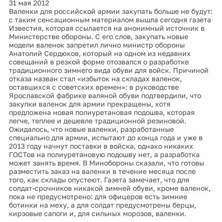
31 мая 2012
Валенки для российской армии закупать больше не будут:
с таким сенсационным материалом вышла сегодня газета
Известия, которая ссылается на анонимный источник в
Министерстве обороны. С его слов, закупать новые
модели валенок запретил лично министр обороны
Анатолий Сердюков, который на одном из недавних
совещаний в резкой форме отозвался о разработке
традиционного зимнего вида обуви для войск. Причиной
отказа назван стал «избыток на складах валенок,
оставшихся с советских времен»: в руководстве
Ярославской фабрике валяной обуви подтвердили, что
закупки валенок для армии прекращены, хотя
предложена новая полиуретановая подошва, которая
легче, теплее и дешевле традиционной резиновой.
Ожидалось, что новые валенки, разработанные
специально для армии, испытают до конца года и уже в
2013 году начнут поставки в войска, однако никаких
ГОСТов на полиуретановую подошву нет, а разработка
может занять время. В Минобороны сказали, что готовы
разместить заказ на валенки в течение месяца после
того, как склады опустеют. Газета замечает, что для
солдат-срочников никакой зимней обуви, кроме валенок,
пока не предусмотрено: для офицеров есть зимние
ботинки на меху, а для солдат предусмотрены берцы,
кирзовые сапоги и, для сильных морозов, валенки.