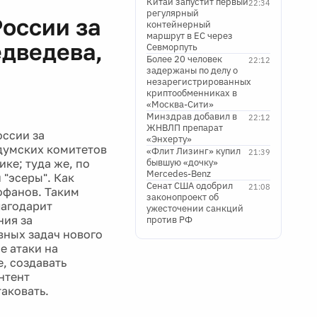
Китай запустит первый
22:34
регулярный
оссии за
контейнерный
маршрут в ЕС через
едведева,
Севморпуть
Более 20 человек
22:12
задержаны по делу о
незарегистрированных
криптообменниках в
«Москва-Сити»
Минздрав добавил в
22:12
ЖНВЛП препарат
ссии за
«Энхерту»
 думских комитетов
«Флит Лизинг» купил
21:39
ке; туда же, по
бывшую «дочку»
Mercedes-Benz
 "эсеры". Как
Сенат США одобрил
21:08
офанов. Таким
законопроект об
лагодарит
ужесточении санкций
ния за
против РФ
вных задач нового
е атаки на
е, создавать
нтент
таковать.