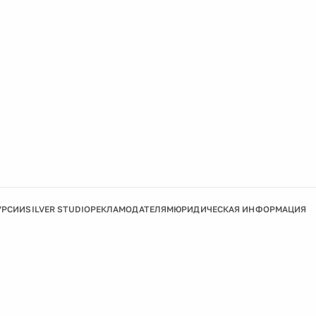
УРСИИ
SILVER STUDIO
РЕКЛАМОДАТЕЛЯМ
ЮРИДИЧЕСКАЯ ИНФОРМАЦИЯ