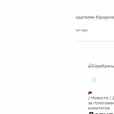
События
Контакты
О нас
Экскурсии
Silver Studio
Рекламодателям
Юридиче
Слушайте
App Store
Google Play
Telegram App
Серебряный
дождь
12+
Реклама
/
Новости
/
за голосова
комитетов