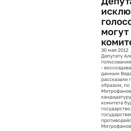
Депут
исклю
голос
могут
комит
30 мая 2012
Депутату Ал
голосование
- воссоздав
данным Ведо
рассказали 
образом, по
Митрофанова
кандидатуру
комитета бу
государство.
государстве
противодейс
Митрофанов 