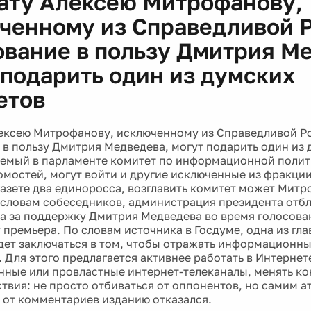
ату Алексею Митрофанову,
ченному из Справедливой Р
ование в пользу Дмитрия М
 подарить один из думских
етов
ексею Митрофанову, исключенному из Справедливой Ро
 в пользу Дмитрия Медведева, могут подарить один из
аемый в парламенте комитет по информационной полити
мостей, могут войти и другие исключенные из фракции
газете два единоросса, возглавить комитет может Митр
 словам собеседников, администрация президента отб
 за поддержку Дмитрия Медведева во время голосова
 премьера. По словам источника в Госдуме, одна из гла
дет заключаться в том, чтобы отражать информационны
 Для этого предлагается активнее работать в Интернет
нные или провластные интернет-телеканалы, менять ко
твия: не просто отбиваться от оппонентов, но самим а
от комментариев изданию отказался.