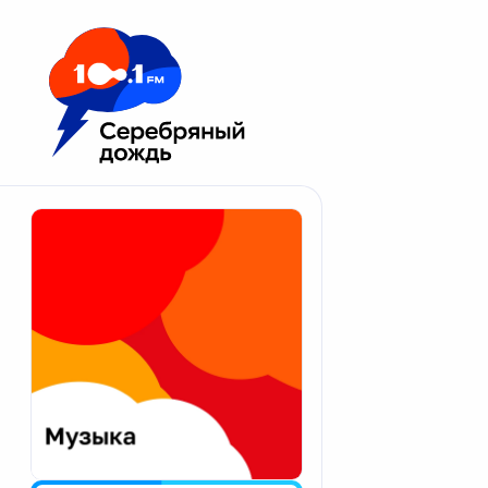
Москва 100.1 FM
Апатиты
Астрахань
Волгоград
Вологда
Екатеринбург
Иваново
Казань
Калининград
Калуга