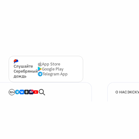
App Store
Слушайте
Google Play
Серебряный
Telegram App
дождь
О НАС
ЭКСК
12+