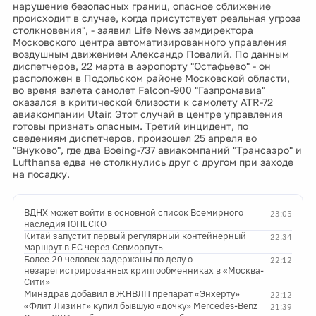
нарушение безопасных границ, опасное сближение
происходит в случае, когда присутствует реальная угроза
столкновения", - заявил Life News замдиректора
Московского центра автоматизированного управления
воздушным движением Александр Повалий. По данным
диспетчеров, 22 марта в аэропорту "Остафьево" - он
расположен в Подольском районе Московской области,
во время взлета самолет Falcon-900 "Газпромавиа"
оказался в критической близости к самолету ATR-72
авиакомпании Utair. Этот случай в центре управления
готовы признать опасным. Третий инцидент, по
сведениям диспетчеров, произошел 25 апреля во
"Внуково", где два Boeing-737 авиакомпаний "Трансаэро" и
Lufthansa едва не столкнулись друг с другом при заходе
на посадку.
ВДНХ может войти в основной список Всемирного
23:05
наследия ЮНЕСКО
Китай запустит первый регулярный контейнерный
22:34
маршрут в ЕС через Севморпуть
Более 20 человек задержаны по делу о
22:12
незарегистрированных криптообменниках в «Москва-
Сити»
Минздрав добавил в ЖНВЛП препарат «Энхерту»
22:12
«Флит Лизинг» купил бывшую «дочку» Mercedes-Benz
21:39