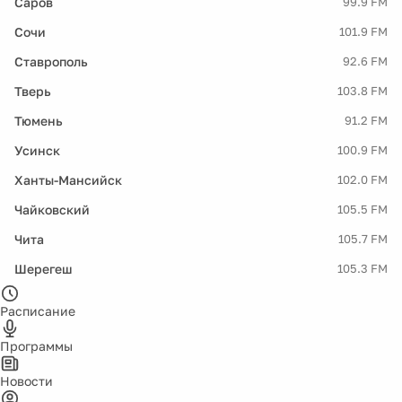
Саров
99.9 FM
Сочи
101.9 FM
Ставрополь
92.6 FM
Тверь
103.8 FM
Тюмень
91.2 FM
Усинск
100.9 FM
Ханты-Мансийск
102.0 FM
Чайковский
105.5 FM
Чита
105.7 FM
Шерегеш
105.3 FM
Расписание
Программы
Новости