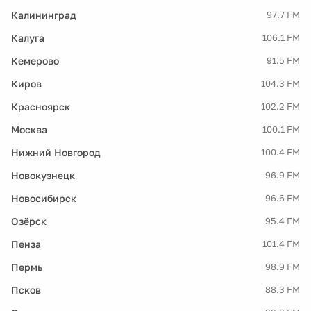
Калининград
97.7 FM
Калуга
106.1 FM
Кемерово
91.5 FM
Киров
104.3 FM
Красноярск
102.2 FM
Москва
100.1 FM
Нижний Новгород
100.4 FM
Новокузнецк
96.9 FM
Новосибирск
96.6 FM
Озёрск
95.4 FM
Пенза
101.4 FM
Пермь
98.9 FM
Псков
88.3 FM