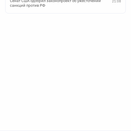
Сенат США одобрил законопроект об ужесточении
21:08
санкций против РФ