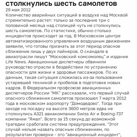
столкнулись шесть самолетов
29 мая 2012
Количество аварийных ситуаций в воздухе над Москвой
стремительно растет: только за последние три с
половиной месяца над столицей чуть не столкнулись
шесть самолетов. По статистике, обычно столько
инцидентов происходит за год. В Московском центре
автоматизированного управления воздушным движением
заявили, что готовы признать за этот период опасное
сближение лишь у двух лайнеров. О скандале в
авиаотрасли пишут "Московский комсомолец" и издание
Life News. Авиационные диспетчеры обвинили
руководство отрасли в бездействии по устранению
опасности для жизни и здоровья пассажиров. По их
данным, такая ситуация сложилась из-за пользования
устаревшей техникой и пробелов в подготовке новых
кадров. В Федеральном профсоюзе авиационных
диспетчеров России "МК" рассказали, что первый случай
опасного сближения самолетов произошел 7 марта 2012
года в московском аэропорту "Домодедово". Тогда при
заходе на посадку на высоте 3600 метров едва не
столкнулись А321 авиакомпании Swiss Air и Boeing-737
компании "Ямал". Всего за 15 секунд до возможной
трагедии сработала система предупреждения. "Этот
случай нельзя назвать опасным сближением, по
результатам проверки - это "авиационный инцидент",