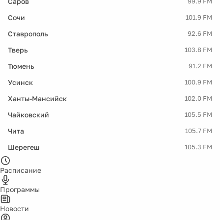
Саров
99.9 FM
Сочи
101.9 FM
Ставрополь
92.6 FM
Тверь
103.8 FM
Тюмень
91.2 FM
Усинск
100.9 FM
Ханты-Мансийск
102.0 FM
Чайковский
105.5 FM
Чита
105.7 FM
Шерегеш
105.3 FM
Расписание
Программы
Новости