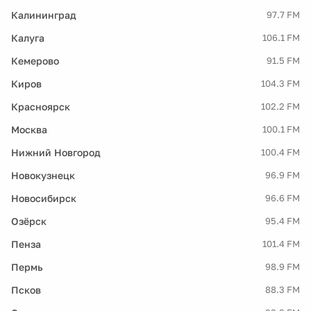
Калининград
97.7 FM
Калуга
106.1 FM
Кемерово
91.5 FM
Киров
104.3 FM
Красноярск
102.2 FM
Москва
100.1 FM
Нижний Новгород
100.4 FM
Новокузнецк
96.9 FM
Новосибирск
96.6 FM
Озёрск
95.4 FM
Пенза
101.4 FM
Пермь
98.9 FM
Псков
88.3 FM