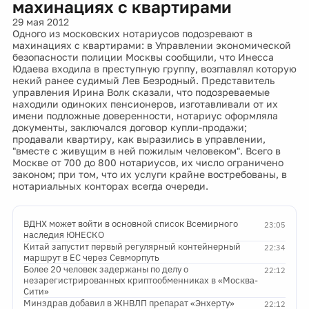
махинациях с квартирами
29 мая 2012
Одного из московских нотариусов подозревают в
махинациях с квартирами: в Управлении экономической
безопасности полиции Москвы сообщили, что Инесса
Юдаева входила в преступную группу, возглавлял которую
некий ранее судимый Лев Безродный. Представитель
управления Ирина Волк сказали, что подозреваемые
находили одиноких пенсионеров, изготавливали от их
имени подложные доверенности, нотариус оформляла
документы, заключался договор купли-продажи;
продавали квартиру, как выразились в управлении,
"вместе с живущим в ней пожилым человеком". Всего в
Москве от 700 до 800 нотариусов, их число ограничено
законом; при том, что их услуги крайне востребованы, в
нотариальных конторах всегда очереди.
ВДНХ может войти в основной список Всемирного
23:05
наследия ЮНЕСКО
Китай запустит первый регулярный контейнерный
22:34
маршрут в ЕС через Севморпуть
Более 20 человек задержаны по делу о
22:12
незарегистрированных криптообменниках в «Москва-
Сити»
Минздрав добавил в ЖНВЛП препарат «Энхерту»
22:12