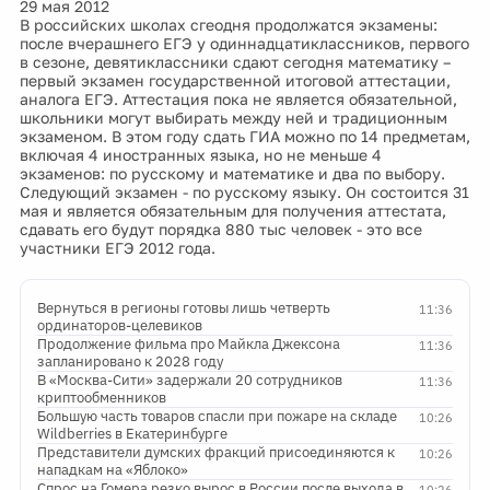
29 мая 2012
В российских школах сгеодня продолжатся экзамены:
после вчерашнего ЕГЭ у одиннадцатиклассников, первого
в сезоне, девятиклассники сдают сегодня математику –
первый экзамен государственной итоговой аттестации,
аналога ЕГЭ. Аттестация пока не является обязательной,
школьники могут выбирать между ней и традиционным
экзаменом. В этом году сдать ГИА можно по 14 предметам,
включая 4 иностранных языка, но не меньше 4
экзаменов: по русскому и математике и два по выбору.
Следующий экзамен - по русскому языку. Он состоится 31
мая и является обязательным для получения аттестата,
сдавать его будут порядка 880 тыс человек - это все
участники ЕГЭ 2012 года.
Вернуться в регионы готовы лишь четверть
11:36
ординаторов-целевиков
Продолжение фильма про Майкла Джексона
11:36
запланировано к 2028 году
В «Москва-Сити» задержали 20 сотрудников
11:36
криптообменников
Большую часть товаров спасли при пожаре на складе
10:26
Wildberries в Екатеринбурге
Представители думских фракций присоединяются к
10:26
нападкам на «Яблоко»
Спрос на Гомера резко вырос в России после выхода в