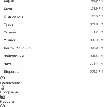
Саров
99.9 FM
Сочи
101.9 FM
Ставрополь
92.6 FM
Тверь
103.8 FM
Тюмень
91.2 FM
Усинск
100.9 FM
Ханты-Мансийск
102.0 FM
Чайковский
105.5 FM
Чита
105.7 FM
Шерегеш
105.3 FM
Расписание
Программы
Новости