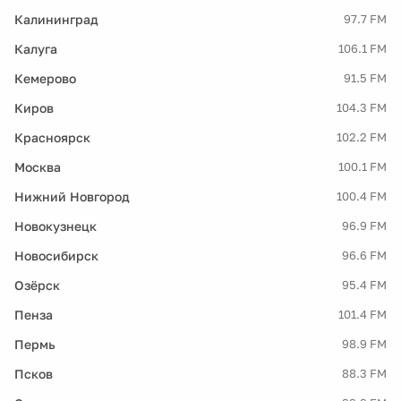
Калининград
97.7 FM
Калуга
106.1 FM
Кемерово
91.5 FM
Киров
104.3 FM
Красноярск
102.2 FM
Москва
100.1 FM
Нижний Новгород
100.4 FM
Новокузнецк
96.9 FM
Новосибирск
96.6 FM
Озёрск
95.4 FM
Пенза
101.4 FM
Пермь
98.9 FM
Псков
88.3 FM