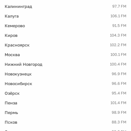
Калининград
97.7 FM
Калуга
106.1 FM
Кемерово
91.5 FM
Киров
104.3 FM
Красноярск
102.2 FM
Москва
100.1 FM
Нижний Новгород
100.4 FM
Новокузнецк
96.9 FM
Новосибирск
96.6 FM
Озёрск
95.4 FM
Пенза
101.4 FM
Пермь
98.9 FM
Псков
88.3 FM