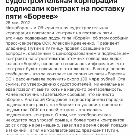
судостроительная корпорация
подписали контракт на поставку
пяти «Бореев»
28 мая 2012
Минобороны и Объединенная судостроительная
корпорация подписали контракт на поставку пяти
атомных подводных лодок типа «Борей», об этом сообщил
пресс-секретарь ОСК Алексей Кравченко. Президент
Владимир Путин в пятницу провел совещание по
вопросам, связанным с ценообразованием и подписанием
контракта на строительство атомных подводных лодок
класса «Борей», после чего появилась информация, что
контракт будет подписан в этот же день. В конце апреля
сообщалось, что за контракт на серию из пяти «Бореев»
ОСК рассчитывала получить около 130 млрд рублей. Эта
сумма, по утверждению судостроителей, минимальна и
едва позволит выйти хоть на какую-то рентабельность.
Ранее источник «Газеты.Ru» сообщал, что министр
обороны Анатолий Сердюков в одностороннем порядке
подписал контракты на «Бореи» на условиях военного
ведомства. ОСК со своей стороны отказалась
подписывать контракт. О том, что гособоронзаказ
находится под угрозой срыва, а более трети контрактов
до сих пор не размещено, заявил во время своей поездки
в Нижний Тагил на Уралвагонзавод президент Путин.