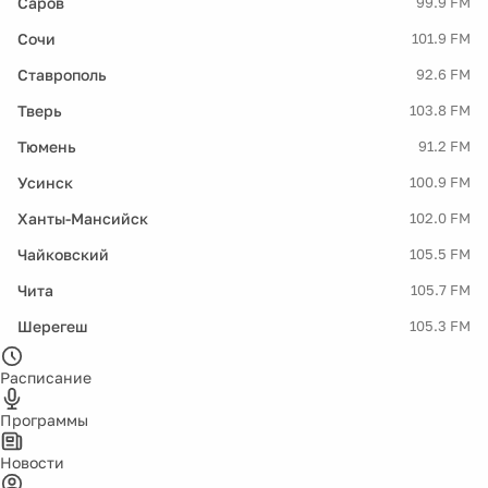
Саров
99.9 FM
Сочи
101.9 FM
Ставрополь
92.6 FM
Тверь
103.8 FM
Тюмень
91.2 FM
Усинск
100.9 FM
Ханты-Мансийск
102.0 FM
Чайковский
105.5 FM
Чита
105.7 FM
Шерегеш
105.3 FM
Расписание
Программы
Новости