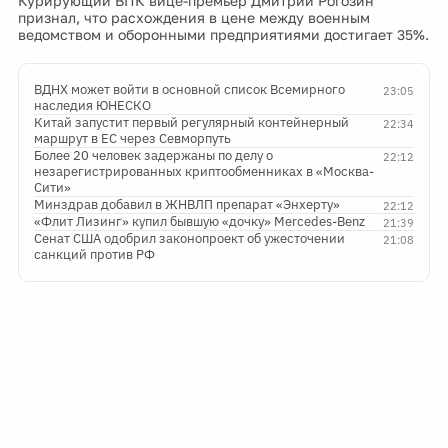
Курирующий ВПК вице-премьер Дмитрий Рогозин
признал, что расхождения в цене между военным
ведомством и оборонными предприятиями достигает 35%.
ВДНХ может войти в основной список Всемирного
23:05
наследия ЮНЕСКО
Китай запустит первый регулярный контейнерный
22:34
маршрут в ЕС через Севморпуть
Более 20 человек задержаны по делу о
22:12
незарегистрированных криптообменниках в «Москва-
Сити»
Минздрав добавил в ЖНВЛП препарат «Энхерту»
22:12
«Флит Лизинг» купил бывшую «дочку» Mercedes-Benz
21:39
Сенат США одобрил законопроект об ужесточении
21:08
санкций против РФ