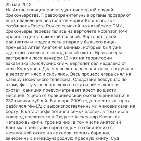
25 мая 2012
На Алтае полиция расследует очередной случай
браконьерства. Правоохранительные органы проверяют
всех владельцев вертолетов марки Robinson. как
сообщает «Газета.Ru» со ссылкой на алтайские СМИ,
браконьеры передвигались на вертолете Robinson R44
красного цвета с желтой полосой. Вертолет такой
расцветки и модели есть в парке у бывшего вице-
премьера Алтая Анатолия Банных, который был уже
однажды замешан в скандальной охоте. Браконьеры
застрелили лося вечером 13 мая на территории
заказника «Кислухинский». Вертолет сел недалеко от
села Кунгурова. Два человека разделали тушу, погрузили
в вертолет мясо и скрылись. Весь процесс егерь снял на
камеру мобильного телефона. Следствие возбудило по
этому факту уголовное дело по статье «Незаконная
охота», санкция предусматривает арест до шести
месяцев. Ущерб от браконьерской охоты оценивается в
232 тысячи рублей. В январе 2009 года в местных горах
разбился Ми-171 с высокопоставленными чиновниками на
борту. В катастрофе погибли семь человек, в том числе
полпред президента в Госдуме Александр Косопкин.
Четверо выжили, трое из них, в том числе Анатолий
Банных, предстали перед судом по обвинению в
незаконной охоте на архаров, горных баранов,
занесенных в международную Красную книгу. Суд