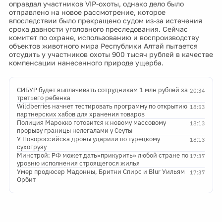
оправдал участников VIP-охоты, однако дело было
отправлено на новое рассмотрение, которое
впоследствии было прекращено судом из-за истечения
срока давности уголовного преследования. Сейчас
комитет по охране, использованию и воспроизводству
объектов животного мира Республики Алтай пытается
отсудить у участников охоты 900 тысяч рублей в качестве
компенсации нанесенного природе ущерба.
СИБУР будет выплачивать сотрудникам 1 млн рублей за
20:34
третьего ребенка
Wildberries начнет тестировать программу по открытию
18:53
партнерских хабов для хранения товаров
Полиция Марокко готовится к новому массовому
18:13
прорыву границы нелегалами у Сеуты
У Новороссийска дроны ударили по турецкому
18:13
сухогрузу
Минстрой: РФ может дать»прикурить» любой стране по
17:37
уровню исполнения строящегося жилья
Умер продюсер Мадонны, Бритни Спирс и Blur Уильям
17:37
Орбит