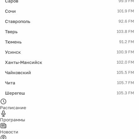
Саров
99.9 FM
Сочи
101.9 FM
Ставрополь
92.6 FM
Тверь
103.8 FM
Тюмень
91.2 FM
Усинск
100.9 FM
Ханты-Мансийск
102.0 FM
Чайковский
105.5 FM
Чита
105.7 FM
Шерегеш
105.3 FM
Расписание
Программы
Новости