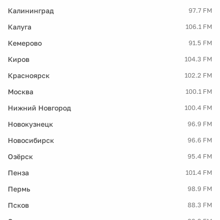
Калининград
97.7 FM
Калуга
106.1 FM
Кемерово
91.5 FM
Киров
104.3 FM
Красноярск
102.2 FM
Москва
100.1 FM
Нижний Новгород
100.4 FM
Новокузнецк
96.9 FM
Новосибирск
96.6 FM
Озёрск
95.4 FM
Пенза
101.4 FM
Пермь
98.9 FM
Псков
88.3 FM