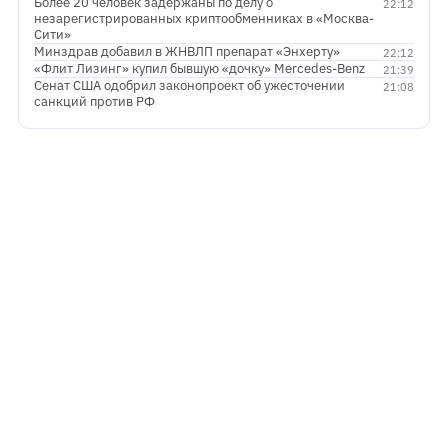
Более 20 человек задержаны по делу о
22:12
незарегистрированных криптообменниках в «Москва-
Сити»
Минздрав добавил в ЖНВЛП препарат «Энхерту»
22:12
«Флит Лизинг» купил бывшую «дочку» Mercedes-Benz
21:39
Сенат США одобрил законопроект об ужесточении
21:08
санкций против РФ