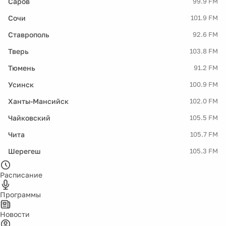
Саров
99.9 FM
Сочи
101.9 FM
Ставрополь
92.6 FM
Тверь
103.8 FM
Тюмень
91.2 FM
Усинск
100.9 FM
Ханты-Мансийск
102.0 FM
Чайковский
105.5 FM
Чита
105.7 FM
Шерегеш
105.3 FM
Расписание
Программы
Новости