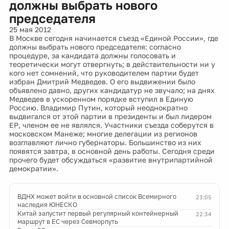
должны выбрать нового
председателя
25 мая 2012
В Москве сегодня начинается съезд «Единой России», где
должны выбрать нового председателя: согласно
процедуре, за кандидата должны голосовать и
теоретически могут отвергнуть; в действительности ни у
кого нет сомнений, что руководителем партии будет
избран Дмитрий Медведев. О его выдвижении было
объявлено давно, других кандидатур не звучало; на днях
Медведев в ускоренном порядке вступил в Единую
Россию. Владимир Путин, который неоднократно
выдвигался от этой партии в президенты и был лидером
ЕР, членом ее не являлся. Участники съезда соберутся в
московском Манеже; многие делегации из регионов
возглавляют лично губернаторы. Большинство из них
появятся завтра, в основной день работы. Сегодня среди
прочего будет обсуждаться «развитие внутрипартийной
демократии».
ВДНХ может войти в основной список Всемирного
23:05
наследия ЮНЕСКО
Китай запустит первый регулярный контейнерный
22:34
маршрут в ЕС через Севморпуть