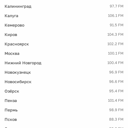
Калининград
97.7 FM
Калуга
106.1 FM
Кемерово
91.5 FM
Киров
104.3 FM
Красноярск
102.2 FM
Москва
100.1 FM
Нижний Новгород
100.4 FM
Новокузнецк
96.9 FM
Новосибирск
96.6 FM
Озёрск
95.4 FM
Пенза
101.4 FM
Пермь
98.9 FM
Псков
88.3 FM