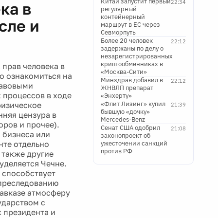
Китай запустит первый
22:34
ка в
регулярный
контейнерный
сле и
маршрут в ЕС через
Севморпуть
Более 20 человек
22:12
задержаны по делу о
незарегистрированных
криптообменниках в
прав человека в
«Москва-Сити»
о ознакомиться на
Минздрав добавил в
22:12
равовыми
ЖНВЛП препарат
 процессов в ходе
«Энхерту»
«Флит Лизинг» купил
физическое
21:39
бывшую «дочку»
нняя цензура в
Mercedes-Benz
ров и прочее).
Сенат США одобрил
21:08
 бизнеса или
законопроект об
нте отдельно
ужесточении санкций
против РФ
 также другие
уделяется Чечне.
 способствует
 преследованию
Кавказе атмосферу
ударством с
х президента и