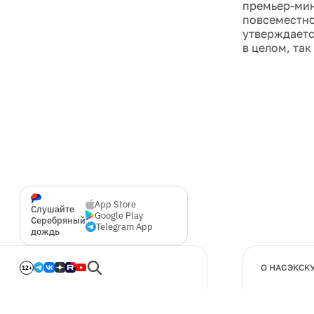
премьер-мин
повсеместно
утверждаетс
в целом, так
App Store
Слушайте
Google Play
Серебряный
Telegram App
дождь
О НАС
ЭКСК
12+