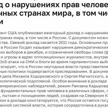
д о нарушениях прав челове
чных странах мира, в том чи
и
ент США опубликовал ежегодный доклад о нарушениях 
транах мира, в том числе и России. С документом можн
ства. Свежий доклад касается 2011 года. Основными п
в России Госдеп называет нарушения демократических
их выборов в декабре, и ограничения свободы слова (
 и угрозы в адрес оппозиционных журналистов, внутре
DoS-атаки на СМИ и блоги во время парламентских выбо
татирует, что в России неугодные власти представители
ые политики подвергаются преследованиям. В докуме
 дела Михаила Ходорковского и Сергея Магнитского, а
политической подоплекой. Особое внимание в докладе 
американских наблюдателей, режим Рамзана Кадырова
фундаментальных прав человека в различных сферах,
, пыткам и похищениям людей, создавая на Северном 
лом в докладе констатируется, что Россия остается гос
анной системой власти, которая сосредоточена в рука