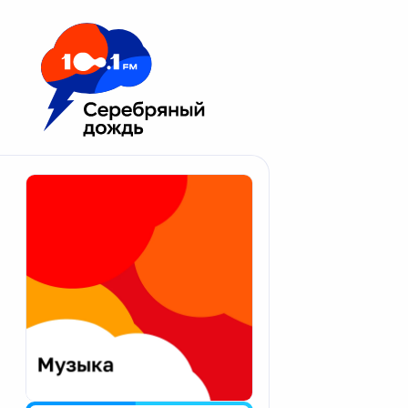
Москва 100.1 FM
Апатиты
Астрахань
Волгоград
Вологда
Екатеринбург
Иваново
Казань
Калининград
Калуга