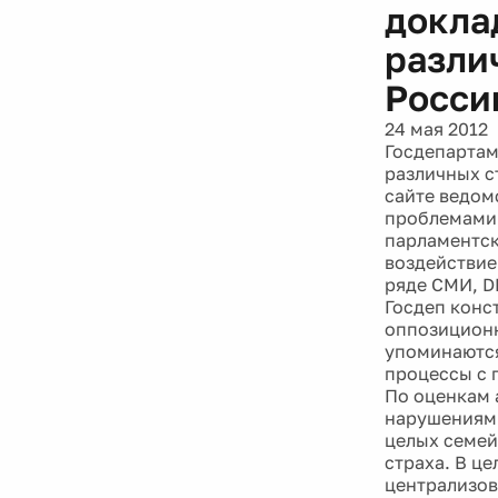
докла
разли
Росси
24 мая 2012
Госдепартам
различных с
сайте ведом
проблемами 
парламентск
воздействие
ряде СМИ, D
Госдеп конс
оппозиционн
упоминаются
процессы с 
По оценкам 
нарушениям 
целых семей
страха. В це
централизов