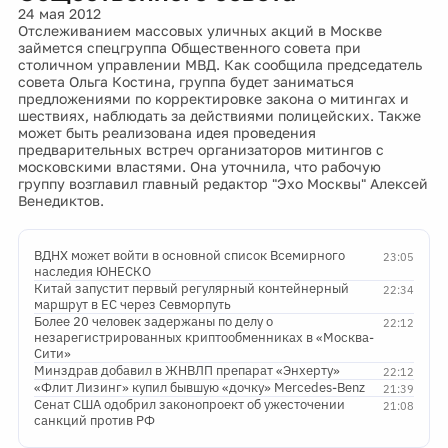
24 мая 2012
Отслеживанием массовых уличных акций в Москве
займется спецгруппа Общественного совета при
столичном управлении МВД. Как сообщила председатель
совета Ольга Костина, группа будет заниматься
предложениями по корректировке закона о митингах и
шествиях, наблюдать за действиями полицейских. Также
может быть реализована идея проведения
предварительных встреч организаторов митингов с
московскими властями. Она уточнила, что рабочую
группу возглавил главный редактор "Эхо Москвы" Алексей
Венедиктов.
ВДНХ может войти в основной список Всемирного
23:05
наследия ЮНЕСКО
Китай запустит первый регулярный контейнерный
22:34
маршрут в ЕС через Севморпуть
Более 20 человек задержаны по делу о
22:12
незарегистрированных криптообменниках в «Москва-
Сити»
Минздрав добавил в ЖНВЛП препарат «Энхерту»
22:12
«Флит Лизинг» купил бывшую «дочку» Mercedes-Benz
21:39
Сенат США одобрил законопроект об ужесточении
21:08
санкций против РФ