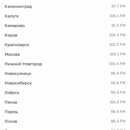
Калининград
97.7 FM
Калуга
106.1 FM
Кемерово
91.5 FM
Киров
104.3 FM
Красноярск
102.2 FM
Москва
100.1 FM
Нижний Новгород
100.4 FM
Новокузнецк
96.9 FM
Новосибирск
96.6 FM
Озёрск
95.4 FM
Пенза
101.4 FM
Пермь
98.9 FM
Псков
88.3 FM