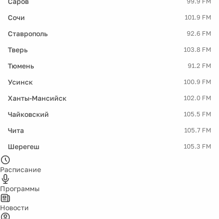
Саров
99.9 FM
Сочи
101.9 FM
Ставрополь
92.6 FM
Тверь
103.8 FM
Тюмень
91.2 FM
Усинск
100.9 FM
Ханты-Мансийск
102.0 FM
Чайковский
105.5 FM
Чита
105.7 FM
Шерегеш
105.3 FM
Расписание
Программы
Новости