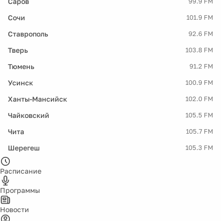
Саров
99.9 FM
Сочи
101.9 FM
Ставрополь
92.6 FM
Тверь
103.8 FM
Тюмень
91.2 FM
Усинск
100.9 FM
Ханты-Мансийск
102.0 FM
Чайковский
105.5 FM
Чита
105.7 FM
Шерегеш
105.3 FM
Расписание
Программы
Новости