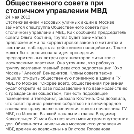
Общественного совета при
столичном управлении МВД
24 мая 2012
Отслеживанием массовых уличных акций в Москве
займется спецгруппа Общественного совета при
столичном управлении МВД. Как сообщила председатель
совета Ольга Костина, группа будет заниматься
предложениями по корректировке закона о митингах и
шествиях, наблюдать за действиями полицейских. Также
может быть реализована идея проведения
предварительных встреч организаторов митингов с
московскими властями. Она уточнила, что рабочую
группу возглавил главный редактор радиостанции "Эхо
Москвы" Алексей Венедиктов. Члены совета также
решили открыть общественную приемную в здании ГУ
МВД по Москве. "Скорее всего, общественная приемная
будет открыта на базе подразделения по взаимодействию
с гражданским обществом, там есть подходящее
помещение и телефоны", сказала Костина. Она добавила,
что совет принял решение собраться на внеочередное
заседание сразу после назначения нового начальника ГУ
МВД по Москве. Бывший начальник главка Владимир
Колокольцев 21 мая был назначен министром внутренних
дел. Обязанности начальника московского управления
МВД временно возложены на Виктора Голованова.