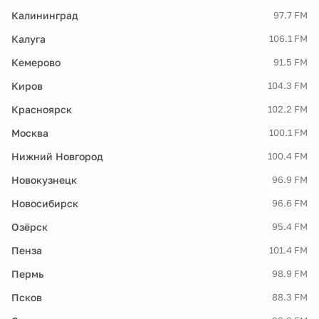
Калининград
97.7 FM
Калуга
106.1 FM
Кемерово
91.5 FM
Киров
104.3 FM
Красноярск
102.2 FM
Москва
100.1 FM
Нижний Новгород
100.4 FM
Новокузнецк
96.9 FM
Новосибирск
96.6 FM
Озёрск
95.4 FM
Пенза
101.4 FM
Пермь
98.9 FM
Псков
88.3 FM