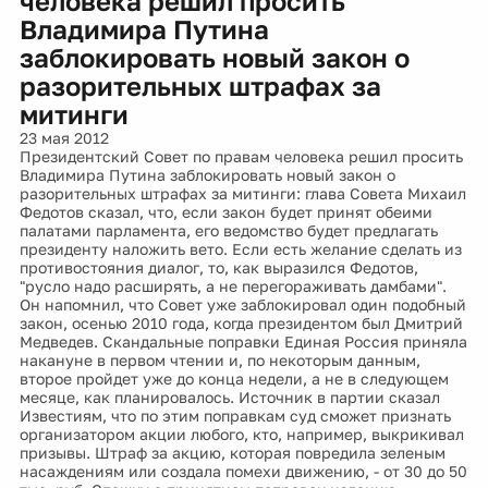
человека решил просить
Владимира Путина
заблокировать новый закон о
разорительных штрафах за
митинги
23 мая 2012
Президентский Совет по правам человека решил просить
Владимира Путина заблокировать новый закон о
разорительных штрафах за митинги: глава Совета Михаил
Федотов сказал, что, если закон будет принят обеими
палатами парламента, его ведомство будет предлагать
президенту наложить вето. Если есть желание сделать из
противостояния диалог, то, как выразился Федотов,
"русло надо расширять, а не перегораживать дамбами".
Он напомнил, что Совет уже заблокировал один подобный
закон, осенью 2010 года, когда президентом был Дмитрий
Медведев. Скандальные поправки Единая Россия приняла
накануне в первом чтении и, по некоторым данным,
второе пройдет уже до конца недели, а не в следующем
месяце, как планировалось. Источник в партии сказал
Известиям, что по этим поправкам суд сможет признать
организатором акции любого, кто, например, выкрикивал
призывы. Штраф за акцию, которая повредила зеленым
насаждениям или создала помехи движению, - от 30 до 50