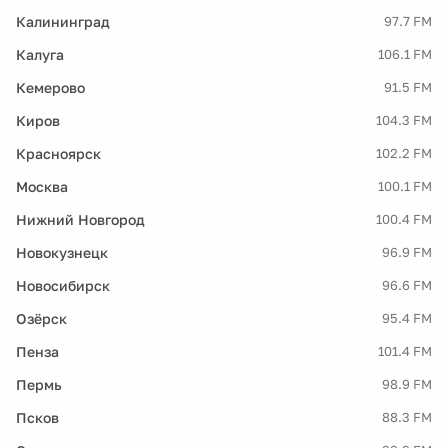
Калининград
97.7 FM
Калуга
106.1 FM
Кемерово
91.5 FM
Киров
104.3 FM
Красноярск
102.2 FM
Москва
100.1 FM
Нижний Новгород
100.4 FM
Новокузнецк
96.9 FM
Новосибирск
96.6 FM
Озёрск
95.4 FM
Пенза
101.4 FM
Пермь
98.9 FM
Псков
88.3 FM