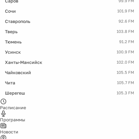
Саров
99.9 FM
Сочи
101.9 FM
Ставрополь
92.6 FM
Тверь
103.8 FM
Тюмень
91.2 FM
Усинск
100.9 FM
Ханты-Мансийск
102.0 FM
Чайковский
105.5 FM
Чита
105.7 FM
Шерегеш
105.3 FM
Расписание
Программы
Новости